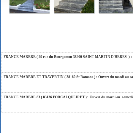
FRANCE MARBRE 84 ( 84600 VALREAS ): Ouvert du mardi au samedi inclus de 9h
FERMETURE POUR CONGES ANNUELS : Nous serons fermés du 10 au 31 août 2026. Pe
vous répondrons dans les meilleurs délais. Nous aurons le plaisir de vous retrouver 
FRANCE MARBRE ( 29 rue du Bourgamon 38400 SAINT MARTIN D'HERES ) : Ouver
FRANCE MARBRE ET TRAVERTIN ( 38160 St Romans ) : Ouvert du mardi au samedi
FRANCE MARBRE 83 ( 83136 FORCALQUEIRET ): Ouvert du mardi au samedi incl
FRANCE MARBRE 13 ( 13680 LANCON PROVENCE ): Ouvert du mardi au samedi i