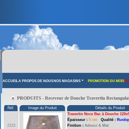
ACCUEIL
A PROPOS DE NOUS
NOS MAGASINS
PROMOTION DU MOIS
PR
PRODUITS - Receveur de Douche Travertin Rectangula
Réf.
Image du Produit
Détails du Produit
Travertin Noce Bac à Douche 120x
Épaisseur :
5 cm
Qualité :
Rustiq
2223
Finition :
Adouci & Mat