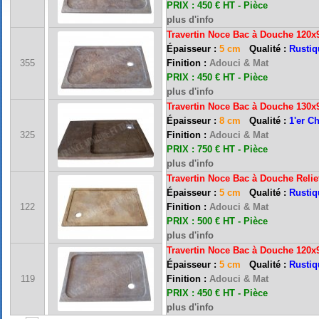
PRIX : 450 € HT - Pièce
plus d'info
Travertin Noce Bac à Douche 120x
Épaisseur :
5 cm
Qualité :
Rustiq
355
Finition :
Adouci & Mat
PRIX : 450 € HT - Pièce
plus d'info
Travertin Noce Bac à Douche 130x
Épaisseur :
8 cm
Qualité :
1'er C
325
Finition :
Adouci & Mat
PRIX : 750 € HT - Pièce
plus d'info
Travertin Noce Bac à Douche Reli
Épaisseur :
5 cm
Qualité :
Rustiq
FRANCE MARBRE 13 ( 13680 LANCON PROVENCE ): Ouvert du mardi au samedi i
122
Finition :
Adouci & Mat
PRIX : 500 € HT - Pièce
plus d'info
Travertin Noce Bac à Douche 120x
FRANCE MARBRE 84 ( 84600 VALREAS ): Ouvert du mardi au samedi inclus de 9h
Épaisseur :
5 cm
Qualité :
Rustiq
119
Finition :
Adouci & Mat
PRIX : 450 € HT - Pièce
FERMETURE POUR CONGES ANNUELS : Nous serons fermés du 10 au 31 août 2026. Pe
plus d'info
vous répondrons dans les meilleurs délais. Nous aurons le plaisir de vous retrouver 