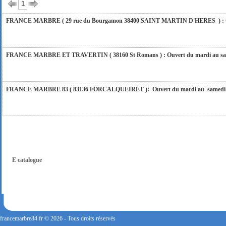
1
FRANCE MARBRE ( 29 rue du Bourgamon 38400 SAINT MARTIN D'HERES ) : Ouver
FRANCE MARBRE ET TRAVERTIN ( 38160 St Romans ) : Ouvert du mardi au samedi
FRANCE MARBRE 83 ( 83136 FORCALQUEIRET ): Ouvert du mardi au samedi incl
FRANCE MARBRE 13 ( 13680 LANCON PROVENCE ): Ouvert du mardi au samedi i
FRANCE MARBRE 84 ( 84600 VALREAS ): Ouvert du mardi au samedi inclus de 9h
E catalogue
FERMETURE POUR CONGES ANNUELS : Nous serons fermés du 10 au 31 août 2026. Pe
vous répondrons dans les meilleurs délais. Nous aurons le plaisir de vous retrouver 
francemarbre84.fr © 2026 - Tous droits réservés