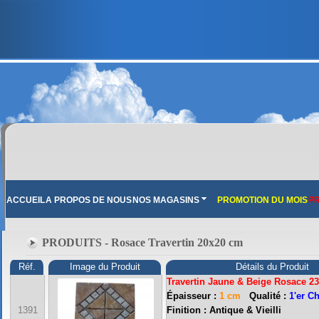
ACCUEIL
A PROPOS DE NOUS
NOS MAGASINS
PROMOTION DU MOIS
PR
PRODUITS - Rosace Travertin 20x20 cm
Réf.
Image du Produit
Détails du Produit
Travertin Jaune & Beige Rosace 2
Épaisseur :
1 cm
Qualité :
1'er C
FRANCE MARBRE 13 ( 13680 LANCON PROVENCE ): Ouvert du mardi au samedi i
1391
Finition : Antique & Vieilli