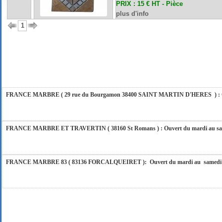
PRIX : 15 € HT - Pièce
plus d'info
1
FRANCE MARBRE 84 ( 84600 VALREAS ): Ouvert du mardi au samedi inclus de 9h
FERMETURE POUR CONGES ANNUELS : Nous serons fermés du 10 au 31 août 2026. Pe
vous répondrons dans les meilleurs délais. Nous aurons le plaisir de vous retrouver 
FRANCE MARBRE ( 29 rue du Bourgamon 38400 SAINT MARTIN D'HERES ) : Ouver
FRANCE MARBRE ET TRAVERTIN ( 38160 St Romans ) : Ouvert du mardi au samedi
FRANCE MARBRE 83 ( 83136 FORCALQUEIRET ): Ouvert du mardi au samedi incl
FRANCE MARBRE 13 ( 13680 LANCON PROVENCE ): Ouvert du mardi au samedi i