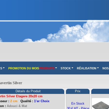
NS
PROMOTION DU MOIS
PRODUITS
STOCK
RÊALISATION
NOS
vertin Silver
Détails du Produit
Prix
rtin Silver Etagere 20x20 cm
sseur :
2 cm
Qualité :
1’er Choix
En Stock
): Ouvert du mardi au samedi inclus de 9h-12h et de 13h30-17h30.
ion :
Adouci & Mat
30 € HT - Pièce