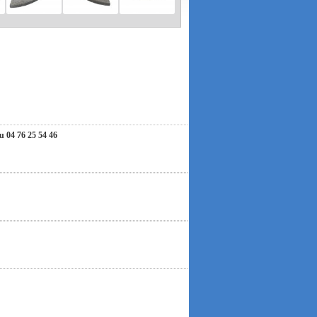
ous invitons à nous contacter par e-mail. Nous
hension et nous vous souhaitons un très bel été !
04 76 25 54 46