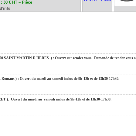
: 30 € HT – Pièce
d'info
du mardi au samedi inclus de 9h-12h et de 13h30-17h30.
fermés du 10 au 31 août 2026. Pendant cette période, pour toute demande, nous v
urons le plaisir de vous retrouver dès le 01 septembre 2026 à 9h. Merci de votre compré
SAINT MARTIN D'HERES ) : Ouvert sur rendez vous. Demande de rendez vous au 
s ) : Ouvert du mardi au samedi inclus de 9h-12h et de 13h30-17h30.
Ouvert du mardi au samedi inclus de 9h-12h et de 13h30-17h30.
): Ouvert du mardi au samedi inclus de 9h-12h et de 13h30-17h30.