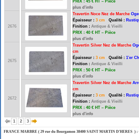
PRIX : 45 € HT –
Pièce
plus d'info
Travertin Noce Nez de Marche
Oge
Épaisseur :
3 cm
Qualité :
Rustiq
2676
Finition :
Antique & Vieilli
PRIX : 40 € HT –
Pièce
plus d'info
Travertin Silver Nez de Marche
Og
cm
Épaisseur :
3 cm
Qualité :
1'er C
2675
Finition :
Antique & Vieilli
FRANCE MARBRE 13 ( 13680 LANCON PROVENCE ): Ouvert du mardi au samedi i
PRIX : 50 € HT –
Pièce
plus d'info
Travertin Silver Nez de Marche
Arr
cm
FRANCE MARBRE 84 ( 84600 VALREAS ): Ouvert du mardi au samedi inclus de 9h
Épaisseur :
3 cm
Qualité :
Rustiq
2672
Finition :
Antique & Vieilli
PRIX : 40 € HT –
Pièce
FERMETURE POUR CONGES ANNUELS : Nous serons fermés du 10 au 31 août 2026. Pe
plus d'info
vous répondrons dans les meilleurs délais. Nous aurons le plaisir de vous retrouver 
1
2
3
FRANCE MARBRE ( 29 rue du Bourgamon 38400 SAINT MARTIN D'HERES ) : Ouver