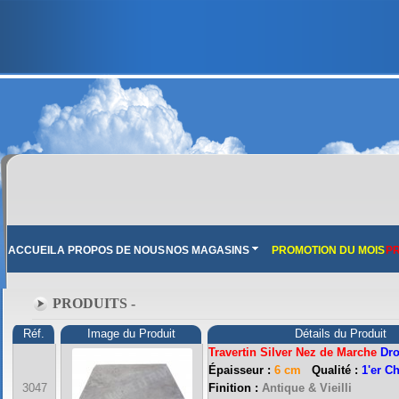
ACCUEIL
A PROPOS DE NOUS
NOS MAGASINS
PROMOTION DU MOIS
PR
PRODUITS -
Réf.
Image du Produit
Détails du Produit
Travertin Silver Nez de Marche
Dro
Épaisseur :
6 cm
Qualité :
1'er C
3047
Finition :
Antique & Vieilli