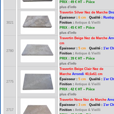
PRIX : 49 € HT –
Pièce
plus d'info
Travertin
Silver Nez de Marche
Dro
Épaisseur :
6 cm
Qualité :
Rustiq
3021
Finition :
Antique & Vieilli
PRIX : 45 € HT –
Pièce
plus d'info
Travertin Beige Nez de Marche
Arr
cm
Épaisseur :
5 cm
Qualité :
1'er C
2780
Finition :
Antique & Vieilli
PRIX : 39 € HT –
Pièce
plus d'info
Travertin Beige Clair Nez de
Marche
Arrondi
40,6x61 cm
Épaisseur :
5 cm
Qualité :
1'er C
2775
Finition :
Antique & Vieilli
PRIX : 42 € HT –
Pièce
plus d'info
Travertin Noce Nez de Marche
Arr
Épaisseur :
3 cm
Qualité :
1'er C
2717
Finition :
Antique & Vieilli