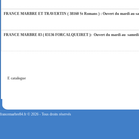
FRANCE MARBRE ET TRAVERTIN ( 38160 St Romans ) : Ouvert du mardi au samedi
FRANCE MARBRE 83 ( 83136 FORCALQUEIRET ): Ouvert du mardi au samedi incl
FRANCE MARBRE 13 ( 13680 LANCON PROVENCE ): Ouvert du mardi au samedi i
FRANCE MARBRE 84 ( 84600 VALREAS ): Ouvert du mardi au samedi inclus de 9h
E catalogue
FERMETURE POUR CONGES ANNUELS : Nous serons fermés du 10 au 31 août 2026. Pe
vous répondrons dans les meilleurs délais. Nous aurons le plaisir de vous retrouver 
francemarbre84.fr © 2026 - Tous droits réservés