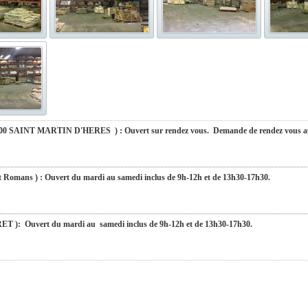
du mardi au samedi inclus de 9h-12h et de 13h30-17h30.
fermés du 10 au 31 août 2026. Pendant cette période, pour toute demande, nous v
urons le plaisir de vous retrouver dès le 01 septembre 2026 à 9h. Merci de votre compré
SAINT MARTIN D'HERES ) : Ouvert sur rendez vous. Demande de rendez vous au 
s ) : Ouvert du mardi au samedi inclus de 9h-12h et de 13h30-17h30.
Ouvert du mardi au samedi inclus de 9h-12h et de 13h30-17h30.
): Ouvert du mardi au samedi inclus de 9h-12h et de 13h30-17h30.