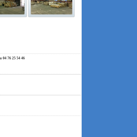
ous invitons à nous contacter par e-mail. Nous
hension et nous vous souhaitons un très bel été !
04 76 25 54 46