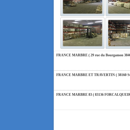
FRANCE MARBRE 84 ( 84600 VALREAS ): Ouvert 
FERMETURE POUR CONGES ANNUELS : Nous serons 
vous répondrons dans les meilleurs délais. Nous a
FRANCE MARBRE ( 29 rue du Bourgamon 38400 
FRANCE MARBRE ET TRAVERTIN ( 38160 St Roman
FRANCE MARBRE 83 ( 83136 FORCALQUEIRET ): 
FRANCE MARBRE 13 ( 13680 LANCON PROVENCE 