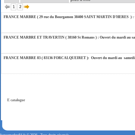
vous répondrons dans les meilleurs délais. Nous aurons le plaisir de vous retrouver 
1
2
FRANCE MARBRE ( 29 rue du Bourgamon 38400 SAINT MARTIN D'HERES ) : Ouver
FRANCE MARBRE ET TRAVERTIN ( 38160 St Romans ) : Ouvert du mardi au samedi
FRANCE MARBRE 83 ( 83136 FORCALQUEIRET ): Ouvert du mardi au samedi incl
FRANCE MARBRE 13 ( 13680 LANCON PROVENCE ): Ouvert du mardi au samedi i
FRANCE MARBRE 84 ( 84600 VALREAS ): Ouvert du mardi au samedi inclus de 9h
E catalogue
FERMETURE POUR CONGES ANNUELS : Nous serons fermés du 10 au 31 août 2026. Pe
vous répondrons dans les meilleurs délais. Nous aurons le plaisir de vous retrouver 