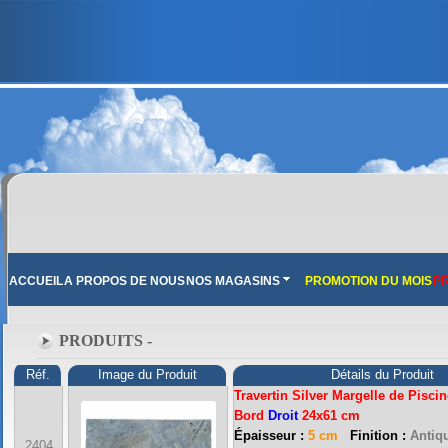
ACCUEIL
A PROPOS DE NOUS
NOS MAGASINS
PROMOTION DU MOIS
PR
PRODUITS -
Réf.
Image du Produit
Détails du Produit
Travertin Silver Margelle de Piscin
Bord
Droit
24x61 cm
Épaisseur :
5 cm
Finition :
Antiqu
2404