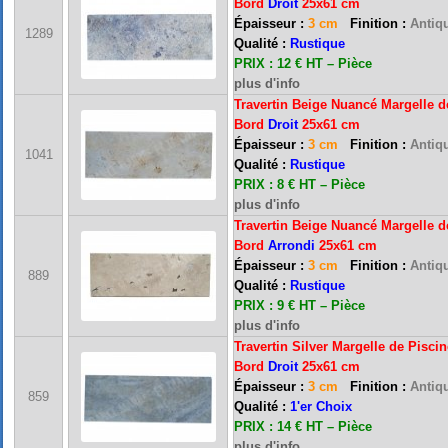
Bord
Droit
25x61 cm
Épaisseur :
3 cm
Finition :
Antiqu
1289
Qualité :
Rustique
PRIX : 12 € HT – Pièce
plus d'info
Travertin Beige Nuancé Margelle d
Bord
Droit
25x61 cm
Épaisseur :
3 cm
Finition :
Antiqu
1041
Qualité :
Rustique
PRIX : 8 € HT – Pièce
plus d'info
Travertin Beige Nuancé Margelle d
Bord
Arrondi
25x61 cm
Épaisseur :
3 cm
Finition :
Antiqu
889
Qualité :
Rustique
FRANCE MARBRE 13 ( 13680 LANCON PROVENCE ): Ouvert du mardi au samedi i
PRIX : 9 € HT – Pièce
plus d'info
Travertin Silver Margelle de Piscin
Bord
Droit
25x61 cm
FRANCE MARBRE 84 ( 84600 VALREAS ): Ouvert du mardi au samedi inclus de 9h
Épaisseur :
3 cm
Finition :
Antiqu
859
Qualité :
1'er Choix
PRIX : 14 € HT – Pièce
FERMETURE POUR CONGES ANNUELS : Nous serons fermés du 10 au 31 août 2026. Pe
plus d'info