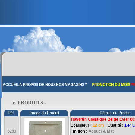
ACCUEIL
A PROPOS DE NOUS
NOS MAGASINS
PROMOTION DU MOIS
PR
PRODUITS -
Réf.
Image du Produit
Détails du Produit
Travertin Classique Beige Ev
ier 8
Épaisseur :
12 cm
Qualité :
1'er 
3283
Finition :
Adouci & Mat