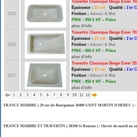
Travertin Classique Beige Ev
ier 7
Épaisseur :
10 cm
Qualité :
1'er 
3221
Finition :
Adouci & Mat
PRIX : 450 € HT – Pièce
plus d'info
Travertin Classique Beige Ev
ier 7
Épaisseur :
15 cm
Qualité :
1'er 
FRANCE MARBRE 13 ( 13680 LANCON PROVENCE ): Ouvert du mardi au samedi i
3220
Finition :
Adouci & Mat
PRIX : 400 € HT – Pièce
plus d'info
Travertin Classique Beige Ev
ier 5
FRANCE MARBRE 84 ( 84600 VALREAS ): Ouvert du mardi au samedi inclus de 9h
Épaisseur :
15 cm
Qualité :
1'er 
3217
Finition :
Adouci & Mat
PRIX : 450 € HT – Pièce
FERMETURE POUR CONGES ANNUELS : Nous serons fermés du 10 au 31 août 2026. Pe
plus d'info
vous répondrons dans les meilleurs délais. Nous aurons le plaisir de vous retrouver 
1
2
3
4
5
6
7
8
9
10
11
12
FRANCE MARBRE ( 29 rue du Bourgamon 38400 SAINT MARTIN D'HERES ) : Ouver
FRANCE MARBRE ET TRAVERTIN ( 38160 St Romans ) : Ouvert du mardi au samedi