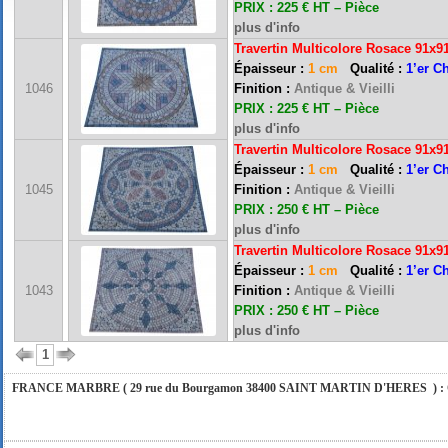
PRIX : 225 € HT – Pièce
plus d'info
Travertin Multicolore Rosace 91x9
Épaisseur :
1 cm
Qualité :
1’er C
1046
Finition :
Antique & Vieilli
PRIX : 225 € HT – Pièce
plus d'info
Travertin Multicolore Rosace 91x9
Épaisseur :
1 cm
Qualité :
1’er C
FRANCE MARBRE 13 ( 13680 LANCON PROVENCE ): Ouvert du mardi au samedi i
1045
Finition :
Antique & Vieilli
PRIX : 250 € HT – Pièce
plus d'info
Travertin Multicolore Rosace 91x9
FRANCE MARBRE 84 ( 84600 VALREAS ): Ouvert du mardi au samedi inclus de 9h
Épaisseur :
1 cm
Qualité :
1’er C
1043
Finition :
Antique & Vieilli
PRIX : 250 € HT – Pièce
FERMETURE POUR CONGES ANNUELS : Nous serons fermés du 10 au 31 août 2026. Pe
plus d'info
vous répondrons dans les meilleurs délais. Nous aurons le plaisir de vous retrouver 
1
FRANCE MARBRE ( 29 rue du Bourgamon 38400 SAINT MARTIN D'HERES ) : Ouver