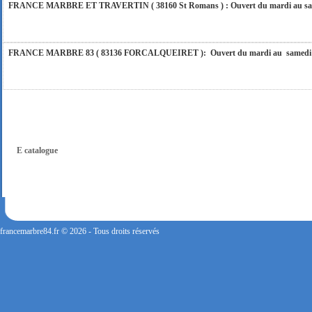
FRANCE MARBRE ET TRAVERTIN ( 38160 St Romans ) : Ouvert du mardi au samedi
FRANCE MARBRE 83 ( 83136 FORCALQUEIRET ): Ouvert du mardi au samedi incl
FRANCE MARBRE 13 ( 13680 LANCON PROVENCE ): Ouvert du mardi au samedi i
FRANCE MARBRE 84 ( 84600 VALREAS ): Ouvert du mardi au samedi inclus de 9h
E catalogue
FERMETURE POUR CONGES ANNUELS : Nous serons fermés du 10 au 31 août 2026. Pe
vous répondrons dans les meilleurs délais. Nous aurons le plaisir de vous retrouver 
francemarbre84.fr © 2026 - Tous droits réservés