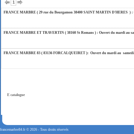
1
FRANCE MARBRE ( 29 rue du Bourgamon 38400 SAINT MARTIN D'HERES ) : Ouver
FRANCE MARBRE ET TRAVERTIN ( 38160 St Romans ) : Ouvert du mardi au samedi
FRANCE MARBRE 83 ( 83136 FORCALQUEIRET ): Ouvert du mardi au samedi incl
FRANCE MARBRE 13 ( 13680 LANCON PROVENCE ): Ouvert du mardi au samedi i
FRANCE MARBRE 84 ( 84600 VALREAS ): Ouvert du mardi au samedi inclus de 9h
E catalogue
FERMETURE POUR CONGES ANNUELS : Nous serons fermés du 10 au 31 août 2026. Pe
vous répondrons dans les meilleurs délais. Nous aurons le plaisir de vous retrouver 
francemarbre84.fr © 2026 - Tous droits réservés