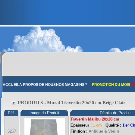
ACCUEIL
A PROPOS DE NOUS
NOS MAGASINS
PROMOTION DU MOIS
PR
PRODUITS - Mural Travertin 20x20 cm Beige Clair
Réf.
Image du Produit
Détails du Produit
Travertin Malibu 20x20 cm
Épaisseur :
1 cm
Qualité :
1'er C
3267
Finition :
Antique & Vieilli