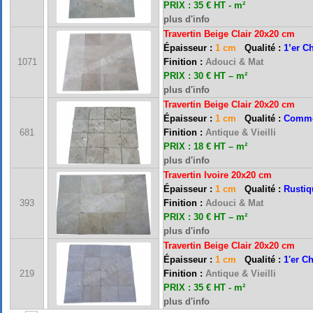
PRIX : 35 € HT - m²
plus d'info
Travertin Beige Clair 20x20 cm
Épaisseur :
1 cm
Qualité :
1’er C
1071
Finition :
Adouci & Mat
PRIX : 30 € HT – m²
plus d'info
Travertin Beige Clair 20x20 cm
Épaisseur :
1 cm
Qualité :
Comme
681
Finition :
Antique & Vieilli
PRIX : 18 € HT – m²
plus d'info
Travertin Ivoire 20x20 cm
Épaisseur :
1 cm
Qualité :
Rustiq
FRANCE MARBRE 13 ( 13680 LANCON PROVENCE ): Ouvert du mardi au samedi i
393
Finition :
Adouci & Mat
PRIX : 30 € HT – m²
plus d'info
Travertin Beige Clair 20x20 cm
FRANCE MARBRE 84 ( 84600 VALREAS ): Ouvert du mardi au samedi inclus de 9h
Épaisseur :
1 cm
Qualité :
1'er C
219
Finition :
Antique & Vieilli
PRIX : 35 € HT - m²
FERMETURE POUR CONGES ANNUELS : Nous serons fermés du 10 au 31 août 2026. Pe
plus d'info
vous répondrons dans les meilleurs délais. Nous aurons le plaisir de vous retrouver 