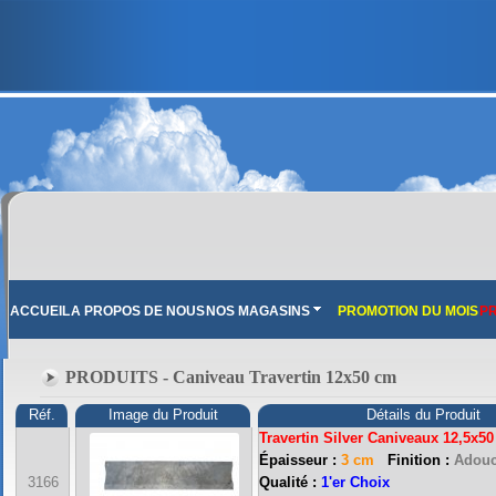
ACCUEIL
A PROPOS DE NOUS
NOS MAGASINS
PROMOTION DU MOIS
PR
PRODUITS - Caniveau Travertin 12x50 cm
Réf.
Image du Produit
Détails du Produit
Travertin Silver Caniveaux 12,5x5
Épaisseur :
3 cm
Finition :
Adouc
FRANCE MARBRE 13 ( 13680 LANCON PROVENCE ): Ouvert du mardi au samedi i
3166
Qualité :
1'er Choix