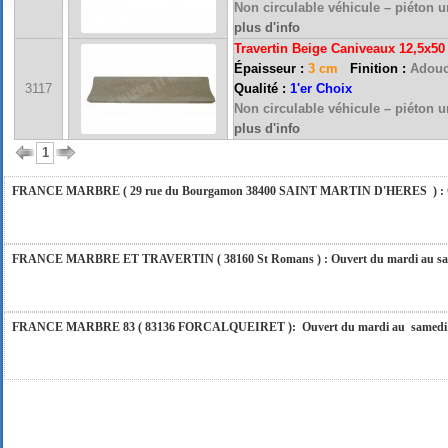
Non circulable véhicule – piéton 
plus d'info
Travertin Beige Caniveaux 12,5x5
FRANCE MARBRE 84 ( 84600 VALREAS ): Ouvert du mardi au samedi inclus de 9h
Épaisseur :
3 cm
Finition :
Adouc
3117
Qualité :
1'er Choix
Non circulable véhicule – piéton 
FERMETURE POUR CONGES ANNUELS : Nous serons fermés du 10 au 31 août 2026. Pe
plus d'info
vous répondrons dans les meilleurs délais. Nous aurons le plaisir de vous retrouver 
1
FRANCE MARBRE ( 29 rue du Bourgamon 38400 SAINT MARTIN D'HERES ) : Ouver
FRANCE MARBRE ET TRAVERTIN ( 38160 St Romans ) : Ouvert du mardi au samedi
FRANCE MARBRE 83 ( 83136 FORCALQUEIRET ): Ouvert du mardi au samedi incl
FRANCE MARBRE 13 ( 13680 LANCON PROVENCE ): Ouvert du mardi au samedi i