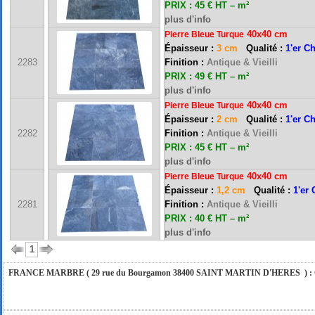
PRIX : 45 € HT – m²
plus d'info
40x40 cm
Pierre Bleue Turque
Épaisseur :
3 cm
Qualité :
1'er C
2283
Finition :
Antique & Vieilli
PRIX : 49 € HT – m²
plus d'info
40x40 cm
Pierre Bleue Turque
Épaisseur :
2 cm
Qualité :
1'er C
FRANCE MARBRE 13 ( 13680 LANCON PROVENCE ): Ouvert du mardi au samedi i
2282
Finition :
Antique & Vieilli
PRIX : 45 € HT – m²
plus d'info
40x40 cm
Pierre Bleue Turque
FRANCE MARBRE 84 ( 84600 VALREAS ): Ouvert du mardi au samedi inclus de 9h
Épaisseur :
1,2 cm
Qualité :
1'er
2281
Finition :
Antique & Vieilli
PRIX : 40 € HT – m²
FERMETURE POUR CONGES ANNUELS : Nous serons fermés du 10 au 31 août 2026. Pe
plus d'info
vous répondrons dans les meilleurs délais. Nous aurons le plaisir de vous retrouver 
1
FRANCE MARBRE ( 29 rue du Bourgamon 38400 SAINT MARTIN D'HERES ) : Ouver