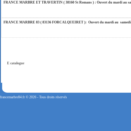
FRANCE MARBRE ET TRAVERTIN ( 38160 St Romans ) : Ouvert du mardi au samedi
FRANCE MARBRE 83 ( 83136 FORCALQUEIRET ): Ouvert du mardi au samedi incl
FRANCE MARBRE 13 ( 13680 LANCON PROVENCE ): Ouvert du mardi au samedi i
FRANCE MARBRE 84 ( 84600 VALREAS ): Ouvert du mardi au samedi inclus de 9h
E catalogue
FERMETURE POUR CONGES ANNUELS : Nous serons fermés du 10 au 31 août 2026. Pe
vous répondrons dans les meilleurs délais. Nous aurons le plaisir de vous retrouver 
francemarbre84.fr © 2026 - Tous droits réservés