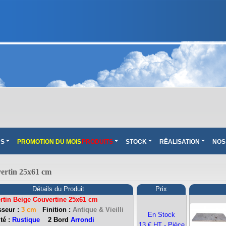
NS
PROMOTION DU MOIS
PRODUITS
STOCK
RÊALISATION
NOS
ertin 25x61 cm
Détails du Produit
Prix
rtin Beige Couvertine 25x61 cm
seur :
3 cm
Finition :
Antique & Vieilli
En Stock
té :
Rustique
2 Bord
Arrondi
13 € HT - Pièce