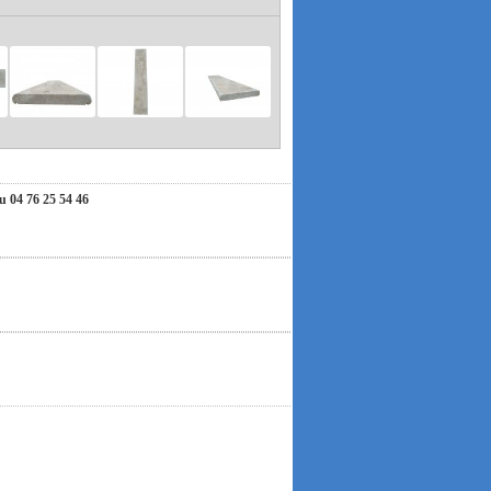
ous invitons à nous contacter par e-mail. Nous
hension et nous vous souhaitons un très bel été !
04 76 25 54 46