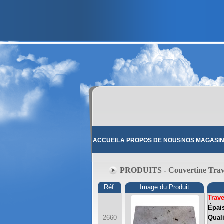
ACCUEIL
A PROPOS DE NOUS
NOS MAGASI
PRODUITS - Couvertine Trav
Réf.
Image du Produit
Trave
Épais
2660
Quali