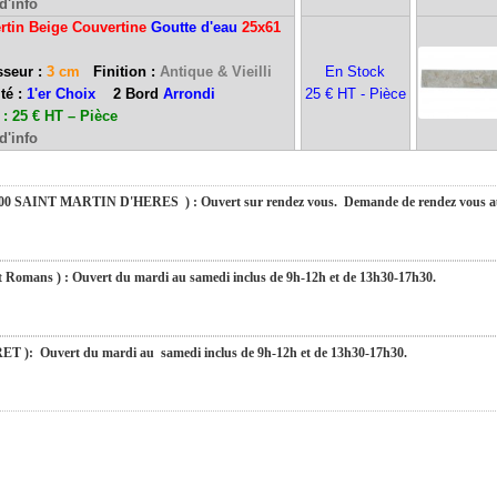
d'info
rtin Beige Couvertine
Goutte d'eau
25x61
du mardi au samedi inclus de 9h-12h et de 13h30-17h30.
seur :
3 cm
Finition :
Antique & Vieilli
En Stock
té :
1'er Choix
2 Bord
Arrondi
25 € HT - Pièce
: 25 € HT – Pièce
fermés du 10 au 31 août 2026. Pendant cette période, pour toute demande, nous v
d'info
urons le plaisir de vous retrouver dès le 01 septembre 2026 à 9h. Merci de votre compré
SAINT MARTIN D'HERES ) : Ouvert sur rendez vous. Demande de rendez vous au 
s ) : Ouvert du mardi au samedi inclus de 9h-12h et de 13h30-17h30.
Ouvert du mardi au samedi inclus de 9h-12h et de 13h30-17h30.
): Ouvert du mardi au samedi inclus de 9h-12h et de 13h30-17h30.