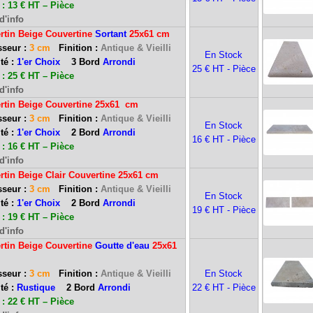
: 13 € HT – Pièce
d'info
rtin Beige Couvertine
Sortant
25x61 cm
seur :
3 cm
Finition :
Antique & Vieilli
En Stock
té :
1'er Choix
3 Bord
Arrondi
25 € HT - Pièce
: 25 € HT – Pièce
d'info
ertin Beige Couvertine 25x61 cm
sseur :
3 cm
Finition :
Antique & Vieilli
En Stock
té :
1'er Choix
2 Bord
Arrondi
16 € HT - Pièce
: 16 € HT – Pièce
d'info
rtin Beige Clair Couvertine 25x61 cm
seur :
3 cm
Finition :
Antique & Vieilli
En Stock
té :
1'er Choix
2 Bord
Arrondi
19 € HT - Pièce
: 19 € HT – Pièce
d'info
rtin Beige Couvertine
Goutte d'eau
25x61
seur :
3 cm
Finition :
Antique & Vieilli
En Stock
té :
Rustique
2 Bord
Arrondi
22 € HT - Pièce
): Ouvert du mardi au samedi inclus de 9h-12h et de 13h30-17h30.
: 22 € HT – Pièce