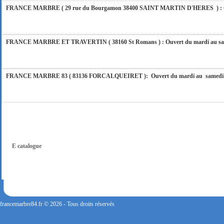
FRANCE MARBRE ( 29 rue du Bourgamon 38400 SAINT MARTIN D'HERES ) : Ouver
FRANCE MARBRE ET TRAVERTIN ( 38160 St Romans ) : Ouvert du mardi au samedi
FRANCE MARBRE 83 ( 83136 FORCALQUEIRET ): Ouvert du mardi au samedi incl
FRANCE MARBRE 13 ( 13680 LANCON PROVENCE ): Ouvert du mardi au samedi i
FRANCE MARBRE 84 ( 84600 VALREAS ): Ouvert du mardi au samedi inclus de 9h
E catalogue
FERMETURE POUR CONGES ANNUELS : Nous serons fermés du 10 au 31 août 2026. Pe
vous répondrons dans les meilleurs délais. Nous aurons le plaisir de vous retrouver 
francemarbre84.fr © 2026 - Tous droits réservés