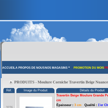
ACCUEIL
A PROPOS DE NOUS
NOS MAGASINS
PROMOTION DU MOIS
PR
PRODUITS - Moulure Corniche Travertin Beige Nuance
Réf.
Image du Produit
Détails du Produit
Travertin Beige Moulure Grande Pe
cm
Épaisseur :
3 cm
Qualité :
1'er C
3276