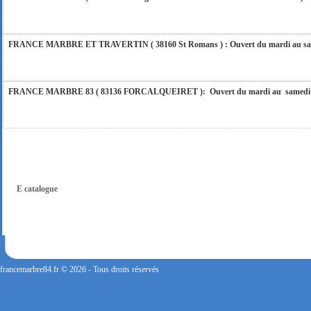
FRANCE MARBRE ET TRAVERTIN ( 38160 St Romans ) : Ouvert du mardi au samedi
FRANCE MARBRE 83 ( 83136 FORCALQUEIRET ): Ouvert du mardi au samedi incl
FRANCE MARBRE 13 ( 13680 LANCON PROVENCE ): Ouvert du mardi au samedi i
FRANCE MARBRE 84 ( 84600 VALREAS ): Ouvert du mardi au samedi inclus de 9h
E catalogue
FERMETURE POUR CONGES ANNUELS : Nous serons fermés du 10 au 31 août 2026. Pe
vous répondrons dans les meilleurs délais. Nous aurons le plaisir de vous retrouver 
francemarbre84.fr © 2026 - Tous droits réservés