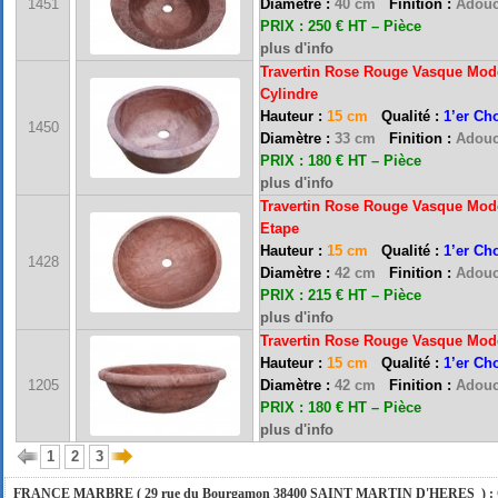
1451
Diamètre :
40 cm
Finition :
Adouc
PRIX : 250 € HT – Pièce
plus d'info
Travertin Rose Rouge Vasque Modè
Cylindre
Hauteur :
15 cm
Qualité :
1’er Ch
1450
Diamètre :
33 cm
Finition :
Adouc
PRIX : 180 € HT – Pièce
plus d'info
Travertin Rose Rouge Vasque Modè
Etape
Hauteur :
15 cm
Qualité :
1’er Ch
1428
FRANCE MARBRE 13 ( 13680 LANCON PROVENCE ): Ouvert du mardi au samedi i
Diamètre :
42 cm
Finition :
Adouc
PRIX : 215 € HT – Pièce
plus d'info
Travertin Rose Rouge Vasque Modè
FRANCE MARBRE 84 ( 84600 VALREAS ): Ouvert du mardi au samedi inclus de 9h
Hauteur :
15 cm
Qualité :
1’er Ch
1205
Diamètre :
42 cm
Finition :
Adouc
PRIX : 180 € HT – Pièce
FERMETURE POUR CONGES ANNUELS : Nous serons fermés du 10 au 31 août 2026. Pe
plus d'info
vous répondrons dans les meilleurs délais. Nous aurons le plaisir de vous retrouver 
1
2
3
FRANCE MARBRE ( 29 rue du Bourgamon 38400 SAINT MARTIN D'HERES ) : Ouver