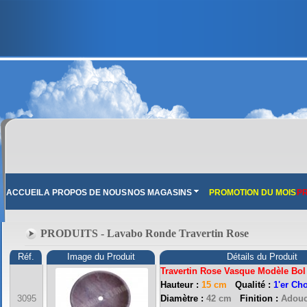
ACCUEIL
A PROPOS DE NOUS
NOS MAGASINS
PROMOTION DU MOIS
PR
PRODUITS - Lavabo Ronde Travertin Rose
Réf.
Image du Produit
Détails du Produit
Travertin Rose Vasque Modèle Bol
Hauteur :
15 cm
Qualité :
1'er Ch
3095
Diamètre :
42 cm
Finition :
Adouc