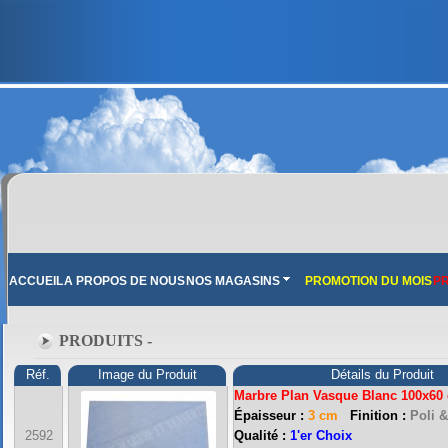
ACCUEIL
A PROPOS DE NOUS
NOS MAGASINS
PROMOTION DU MOIS
PR
PRODUITS -
Réf.
Image du Produit
Détails du Produit
Marbre Plan Vasque Blanc 100x60
Épaisseur :
3 cm
Finition :
Poli &
2592
Qualité :
1'er Choix