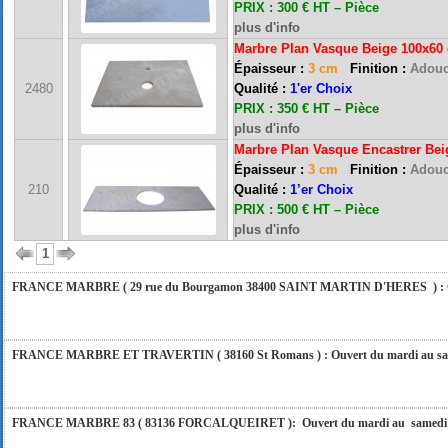
PRIX : 300 € HT – Pièce
plus d'info
Marbre Plan Vasque Beige 100x60
Épaisseur :
3 cm
Finition :
Adouc
FRANCE MARBRE 13 ( 13680 LANCON PROVENCE ): Ouvert du mardi au samedi i
2480
Qualité :
1'er Choix
PRIX : 350 € HT –
Pièce
plus d'info
Marbre Plan Vasque Encastrer Be
FRANCE MARBRE 84 ( 84600 VALREAS ): Ouvert du mardi au samedi inclus de 9h
Épaisseur :
3 cm
Finition :
Adouc
210
Qualité :
1’er Choix
PRIX : 500 € HT – Pièce
FERMETURE POUR CONGES ANNUELS : Nous serons fermés du 10 au 31 août 2026. Pe
plus d'info
vous répondrons dans les meilleurs délais. Nous aurons le plaisir de vous retrouver 
1
FRANCE MARBRE ( 29 rue du Bourgamon 38400 SAINT MARTIN D'HERES ) : Ouver
FRANCE MARBRE ET TRAVERTIN ( 38160 St Romans ) : Ouvert du mardi au samedi
FRANCE MARBRE 83 ( 83136 FORCALQUEIRET ): Ouvert du mardi au samedi incl