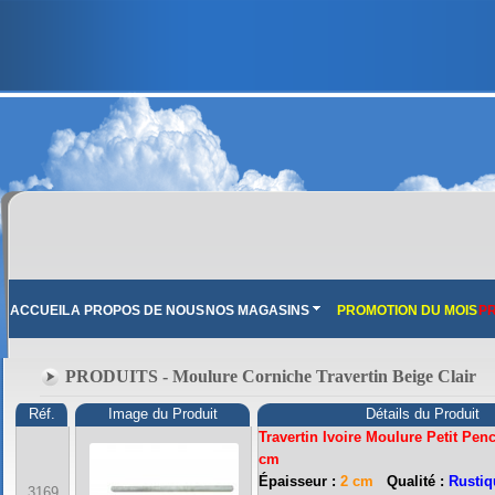
ACCUEIL
A PROPOS DE NOUS
NOS MAGASINS
PROMOTION DU MOIS
PR
PRODUITS - Moulure Corniche Travertin Beige Clair
Réf.
Image du Produit
Détails du Produit
Travertin Ivoire Moulure Petit Penc
cm
Épaisseur :
2 cm
Qualité :
Rustiq
3169