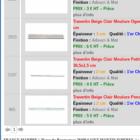
Finition :
Adouci & Mat
PRIX : 3 € HT – Pièce
plus d'info
Travertin Beige Clair Moulure Ogee
cm
Épaisseur :
3 cm
Qualité :
1'er C
2933
Finition :
Adouci & Mat
PRIX : 6 € HT – Pièce
plus d'info
Travertin Beige Clair Moulure Petit
30,5x1,5 cm
Épaisseur :
2 cm
Qualité :
1'er C
2197
FRANCE MARBRE 13 ( 13680 LANCON PROVENCE ): Ouvert du mardi au samedi i
Finition :
Adouci & Mat
PRIX : 4 € HT – Pièce
plus d'info
Travertin Beige Clair Moulure Pen
FRANCE MARBRE 84 ( 84600 VALREAS ): Ouvert du mardi au samedi inclus de 9h
Épaisseur :
2 cm
Qualité :
1'er C
965
Finition :
Adouci & Mat
PRIX : 5 € HT – Pièce
FERMETURE POUR CONGES ANNUELS : Nous serons fermés du 10 au 31 août 2026. Pe
plus d'info
vous répondrons dans les meilleurs délais. Nous aurons le plaisir de vous retrouver 
1