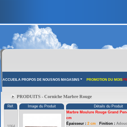
ACCUEIL
A PROPOS DE NOUS
NOS MAGASINS
PROMOTION DU MOIS
PR
PRODUITS - Corniche Marbre Rouge
Réf.
Image du Produit
Détails du Produit
Marbre Moulure Rouge Grand Penc
cm
FRANCE MARBRE 13 ( 13680 LANCON PROVENCE ): Ouvert du mardi au samedi i
Épaisseur :
2 cm
Finition :
Adouc
1064