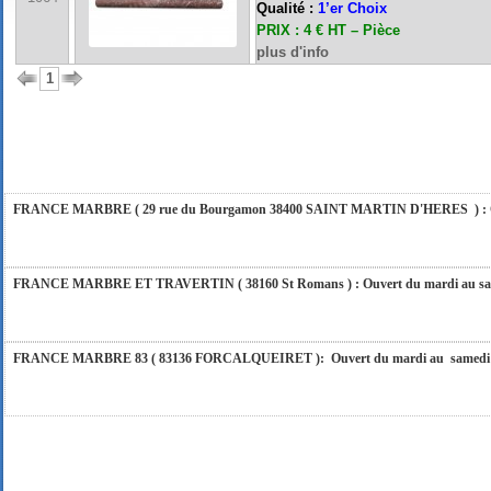
Qualité :
1’er Choix
PRIX : 4 € HT – Pièce
plus d'info
FRANCE MARBRE 84 ( 84600 VALREAS ): Ouvert du mardi au samedi inclus de 9h
1
FERMETURE POUR CONGES ANNUELS : Nous serons fermés du 10 au 31 août 2026. Pe
vous répondrons dans les meilleurs délais. Nous aurons le plaisir de vous retrouver 
FRANCE MARBRE ( 29 rue du Bourgamon 38400 SAINT MARTIN D'HERES ) : Ouver
FRANCE MARBRE ET TRAVERTIN ( 38160 St Romans ) : Ouvert du mardi au samedi
FRANCE MARBRE 83 ( 83136 FORCALQUEIRET ): Ouvert du mardi au samedi incl
FRANCE MARBRE 13 ( 13680 LANCON PROVENCE ): Ouvert du mardi au samedi i