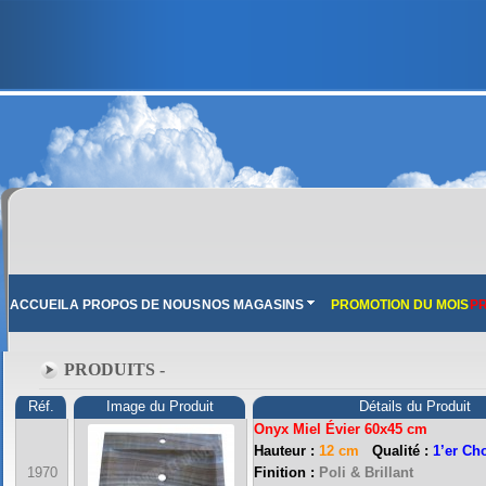
ACCUEIL
A PROPOS DE NOUS
NOS MAGASINS
PROMOTION DU MOIS
PR
PRODUITS -
Réf.
Image du Produit
Détails du Produit
Onyx Miel Évier 60x45 cm
Hauteur :
12 cm
Qualité :
1’er C
FRANCE MARBRE 13 ( 13680 LANCON PROVENCE ): Ouvert du mardi au samedi i
1970
Finition :
Poli & Brillant