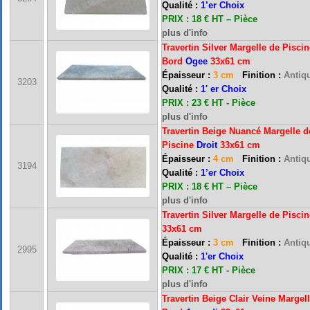
Qualité :
1’er Choix
PRIX : 18 € HT – Pièce
plus d'info
Travertin Silver Margelle de Piscin
Bord
Ogee
33x61 cm
Épaisseur :
3 cm
Finition :
Antiqu
3203
Qualité :
1' er Choix
PRIX : 23 € HT - Pièce
plus d'info
Travertin Beige Nuancé Margelle d
Piscine
Droit
33x61 cm
Épaisseur :
4 cm
Finition :
Antiqu
3194
Qualité :
1’er Choix
PRIX : 18 € HT – Pièce
plus d'info
Travertin Silver Margelle de Pisci
33x61 cm
Épaisseur :
3 cm
Finition :
Antiqu
2995
Qualité :
1'er Choix
PRIX : 17 € HT - Pièce
plus d'info
Travertin Beige Clair Veine Margel