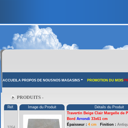
ACCUEIL
A PROPOS DE NOUS
NOS MAGASINS
PROMOTION DU MOIS
PR
PRODUITS -
Réf.
Image du Produit
Détails du Produit
Travertin Beige Clair Margelle de 
Bord
Arrondi
33x61 cm
Épaisseur :
4 cm
Finition :
Antiqu
3264