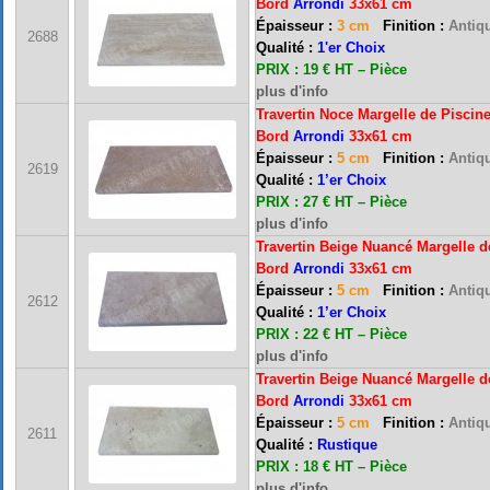
Bord
Arrondi
33x61 cm
Épaisseur :
3 cm
Finition :
Antiqu
2688
Qualité :
1'er Choix
PRIX : 19 € HT – Pièce
plus d'info
Travertin Noce Margelle de Piscin
Bord
Arrondi
33x61 cm
Épaisseur :
5 cm
Finition :
Antiqu
2619
Qualité :
1’er Choix
PRIX : 27 € HT – Pièce
plus d'info
Travertin Beige Nuancé Margelle d
Bord
Arrondi
33x61 cm
Épaisseur :
5 cm
Finition :
Antiqu
2612
Qualité :
1’er Choix
FRANCE MARBRE 13 ( 13680 LANCON PROVENCE ): Ouvert du mardi au samedi i
PRIX : 22 € HT – Pièce
plus d'info
Travertin Beige Nuancé Margelle d
Bord
Arrondi
33x61 cm
FRANCE MARBRE 84 ( 84600 VALREAS ): Ouvert du mardi au samedi inclus de 9h
Épaisseur :
5 cm
Finition :
Antiqu
2611
Qualité :
Rustique
PRIX : 18 € HT – Pièce
FERMETURE POUR CONGES ANNUELS : Nous serons fermés du 10 au 31 août 2026. Pe
plus d'info