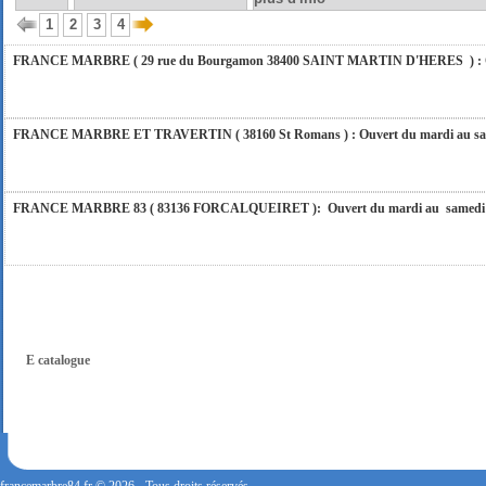
vous répondrons dans les meilleurs délais. Nous aurons le plaisir de vous retrouver 
1
2
3
4
FRANCE MARBRE ( 29 rue du Bourgamon 38400 SAINT MARTIN D'HERES ) : Ouver
FRANCE MARBRE ET TRAVERTIN ( 38160 St Romans ) : Ouvert du mardi au samedi
FRANCE MARBRE 83 ( 83136 FORCALQUEIRET ): Ouvert du mardi au samedi incl
FRANCE MARBRE 13 ( 13680 LANCON PROVENCE ): Ouvert du mardi au samedi i
FRANCE MARBRE 84 ( 84600 VALREAS ): Ouvert du mardi au samedi inclus de 9h
E catalogue
FERMETURE POUR CONGES ANNUELS : Nous serons fermés du 10 au 31 août 2026. Pe
vous répondrons dans les meilleurs délais. Nous aurons le plaisir de vous retrouver 