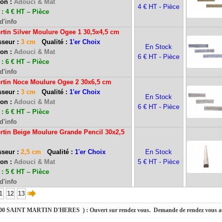
ion :
Adouci & Mat
4 € HT - Pièce
: 4 € HT – Pièce
d'info
rtin Silver Moulure Ogee 1 30,5x4,5 cm
sseur :
3 cm
Qualité :
1'er Choix
En Stock
ion :
Adouci & Mat
6 € HT - Pièce
: 6 € HT – Pièce
d'info
ertin Noce Moulure Ogee 2 30x6,5 cm
seur :
3 cm
Qualité :
1'er Choix
En Stock
ion :
Adouci & Mat
6 € HT - Pièce
): Ouvert du mardi au samedi inclus de 9h-12h et de 13h30-17h30.
: 6 € HT – Pièce
d'info
rtin Beige Moulure Grande Pencil 30x2,5
du mardi au samedi inclus de 9h-12h et de 13h30-17h30.
sseur :
2,5 cm
Qualité :
1'er Choix
En Stock
ion :
Adouci & Mat
5 € HT - Pièce
: 5 € HT – Pièce
fermés du 10 au 31 août 2026. Pendant cette période, pour toute demande, nous v
d'info
urons le plaisir de vous retrouver dès le 01 septembre 2026 à 9h. Merci de votre compré
1
12
13
SAINT MARTIN D'HERES ) : Ouvert sur rendez vous. Demande de rendez vous au 