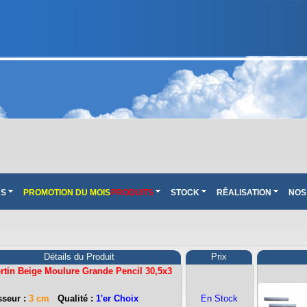
NS
PROMOTION DU MOIS
PRODUITS
STOCK
RÊALISATION
NOS
Détails du Produit
Prix
rtin Beige Moulure Grande Pencil 30,5x3
seur :
3 cm
Qualité :
1'er Choix
En Stock