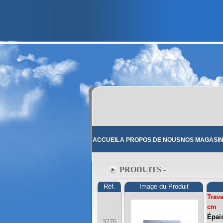
ACCUEIL
A PROPOS DE NOUS
NOS MAGASI
PRODUITS -
Réf.
Image du Produit
Trave
cm
Épais
3276