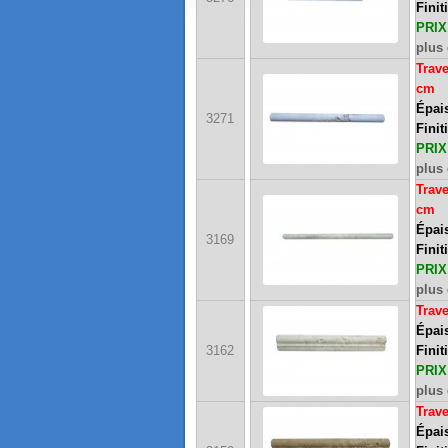
Finit
PRIX 
plus 
Trave
cm
Épais
3271
Finit
PRIX 
plus 
Trave
cm
Épais
3169
Finit
PRIX 
plus 
Trav
Épais
3162
Finit
PRIX 
plus 
Trav
Épais