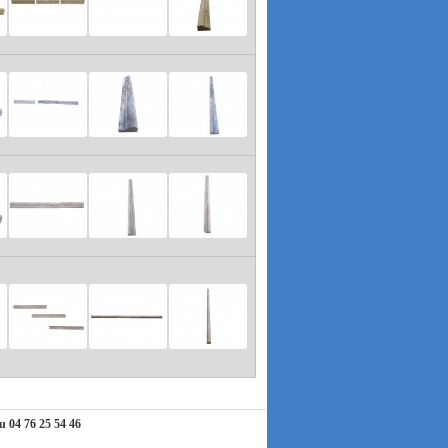
ous invitons à nous contacter par e-mail. Nous
hension et nous vous souhaitons un très bel été !
04 76 25 54 46