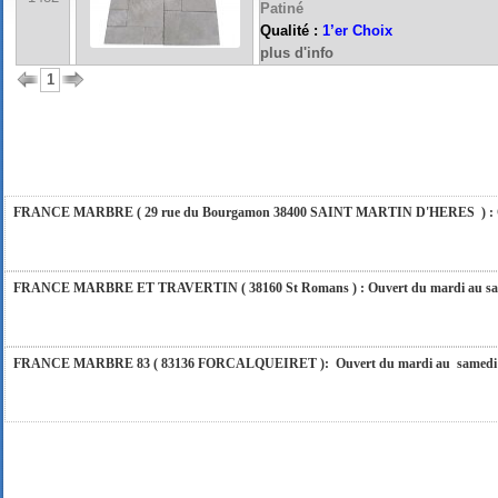
Patiné
Qualité :
1’er Choix
plus d'info
FRANCE MARBRE 84 ( 84600 VALREAS ): Ouvert du mardi au samedi inclus de 9h
1
FERMETURE POUR CONGES ANNUELS : Nous serons fermés du 10 au 31 août 2026. Pe
vous répondrons dans les meilleurs délais. Nous aurons le plaisir de vous retrouver 
FRANCE MARBRE ( 29 rue du Bourgamon 38400 SAINT MARTIN D'HERES ) : Ouver
FRANCE MARBRE ET TRAVERTIN ( 38160 St Romans ) : Ouvert du mardi au samedi
FRANCE MARBRE 83 ( 83136 FORCALQUEIRET ): Ouvert du mardi au samedi incl
FRANCE MARBRE 13 ( 13680 LANCON PROVENCE ): Ouvert du mardi au samedi i