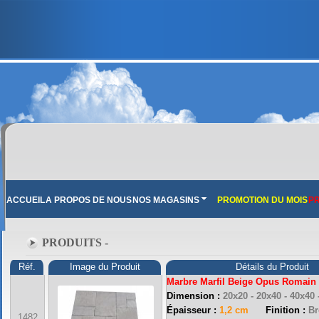
ACCUEIL
A PROPOS DE NOUS
NOS MAGASINS
PROMOTION DU MOIS
PR
PRODUITS -
Réf.
Image du Produit
Détails du Produit
Marbre Marfil Beige Opus Romain
Dimension :
20x20 - 20x40 - 40x40
FRANCE MARBRE 13 ( 13680 LANCON PROVENCE ): Ouvert du mardi au samedi i
Épaisseur :
1,2 cm
Finition :
Br
1482