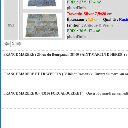
PRIX : 27 € HT – m²
plus d'info
Travertin Silver 7,5x20 cm
FRANCE MARBRE 84 ( 84600 VALREAS ): Ouvert du mardi au samedi inclus de 9h
Épaisseur :
1,2 cm
Qualité :
Rust
853
Finition :
Antique & Vieilli
PRIX : 30 € HT - m²
FERMETURE POUR CONGES ANNUELS : Nous serons fermés du 10 au 31 août 2026. Pe
plus d'info
vous répondrons dans les meilleurs délais. Nous aurons le plaisir de vous retrouver 
1
FRANCE MARBRE ( 29 rue du Bourgamon 38400 SAINT MARTIN D'HERES ) : Ouver
FRANCE MARBRE ET TRAVERTIN ( 38160 St Romans ) : Ouvert du mardi au samedi
FRANCE MARBRE 83 ( 83136 FORCALQUEIRET ): Ouvert du mardi au samedi incl
FRANCE MARBRE 13 ( 13680 LANCON PROVENCE ): Ouvert du mardi au samedi i