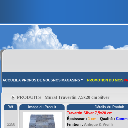
ACCUEIL
A PROPOS DE NOUS
NOS MAGASINS
PROMOTION DU MOIS
PR
PRODUITS - Mural Travertin 7,5x20 cm Silver
Réf.
Image du Produit
Détails du Produit
Travertin Silver 7,5x20 cm
Épaisseur :
1 cm
Qualité :
Comme
FRANCE MARBRE 13 ( 13680 LANCON PROVENCE ): Ouvert du mardi au samedi i
2258
Finition :
Antique & Vieilli