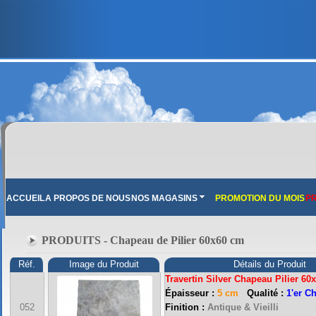
ACCUEIL
A PROPOS DE NOUS
NOS MAGASINS
PROMOTION DU MOIS
PR
PRODUITS - Chapeau de Pilier 60x60 cm
Réf.
Image du Produit
Détails du Produit
Travertin Silver
Chapeau Pilier 60
Épaisseur :
5 cm
Qualité :
1'er C
FRANCE MARBRE 13 ( 13680 LANCON PROVENCE ): Ouvert du mardi au samedi i
052
Finition :
Antique & Vieilli