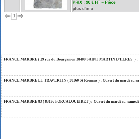
PRIX : 90 € HT –
Pièce
plus d'info
1
FRANCE MARBRE 84 ( 84600 VALREAS ): Ouvert du mardi au samedi inclus de 9h
FERMETURE POUR CONGES ANNUELS : Nous serons fermés du 10 au 31 août 2026. Pe
vous répondrons dans les meilleurs délais. Nous aurons le plaisir de vous retrouver 
FRANCE MARBRE ( 29 rue du Bourgamon 38400 SAINT MARTIN D'HERES ) : Ouver
FRANCE MARBRE ET TRAVERTIN ( 38160 St Romans ) : Ouvert du mardi au samedi
FRANCE MARBRE 83 ( 83136 FORCALQUEIRET ): Ouvert du mardi au samedi incl
FRANCE MARBRE 13 ( 13680 LANCON PROVENCE ): Ouvert du mardi au samedi i