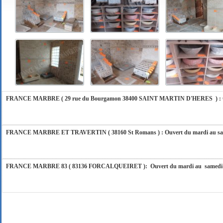
FRANCE MARBRE 84 ( 84600 VALREAS ): Ouvert du mardi au samedi inclus de 9h
FERMETURE POUR CONGES ANNUELS : Nous serons fermés du 10 au 31 août 2026. Pe
vous répondrons dans les meilleurs délais. Nous aurons le plaisir de vous retrouver 
FRANCE MARBRE ( 29 rue du Bourgamon 38400 SAINT MARTIN D'HERES ) : Ouver
FRANCE MARBRE ET TRAVERTIN ( 38160 St Romans ) : Ouvert du mardi au samedi
FRANCE MARBRE 83 ( 83136 FORCALQUEIRET ): Ouvert du mardi au samedi incl
FRANCE MARBRE 13 ( 13680 LANCON PROVENCE ): Ouvert du mardi au samedi i