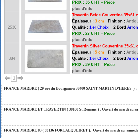
PRIX : 35 € HT – Pièce
plus d'info
Travertin Beige Couvertine
35x61 
Épaisseur :
3 cm
Finition :
Antiqu
FRANCE MARBRE 13 ( 13680 LANCON PROVENCE ): Ouvert du mardi au samedi i
2530
Qualité :
1'er Choix
2 Bord
Arron
PRIX : 27 € HT – Pièce
plus d'info
Travertin Silver Couvertine
35x61 
FRANCE MARBRE 84 ( 84600 VALREAS ): Ouvert du mardi au samedi inclus de 9h
Épaisseur :
5 cm
Finition :
Antiqu
884
Qualité :
1'er Choix
2 Bord
Arron
PRIX : 39 € HT – Pièce
FERMETURE POUR CONGES ANNUELS : Nous serons fermés du 10 au 31 août 2026. Pe
plus d'info
vous répondrons dans les meilleurs délais. Nous aurons le plaisir de vous retrouver 
1
FRANCE MARBRE ( 29 rue du Bourgamon 38400 SAINT MARTIN D'HERES ) : Ouver
FRANCE MARBRE ET TRAVERTIN ( 38160 St Romans ) : Ouvert du mardi au samedi
FRANCE MARBRE 83 ( 83136 FORCALQUEIRET ): Ouvert du mardi au samedi incl