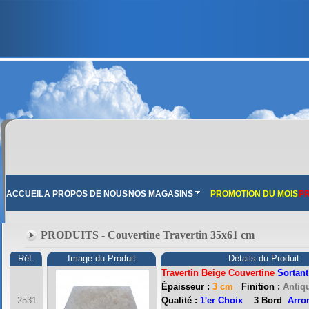
ACCUEIL
A PROPOS DE NOUS
NOS MAGASINS
PROMOTION DU MOIS
PR
PRODUITS - Couvertine Travertin 35x61 cm
Réf.
Image du Produit
Détails du Produit
Travertin Beige Couvertine
Sortant
Épaisseur :
3 cm
Finition :
Antiqu
2531
Qualité :
1'er Choix
3 Bord
Arro