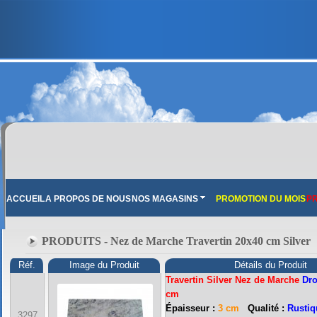
ACCUEIL
A PROPOS DE NOUS
NOS MAGASINS
PROMOTION DU MOIS
PR
PRODUITS - Nez de Marche Travertin 20x40 cm Silver
Réf.
Image du Produit
Détails du Produit
Travertin Silver Nez de Marche
Dro
cm
Épaisseur :
3 cm
Qualité :
Rustiq
3297