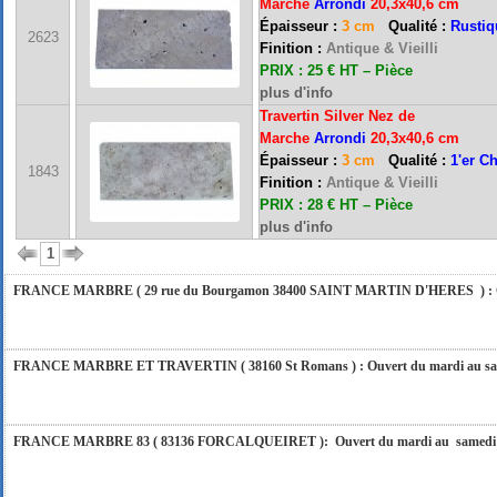
Marche
Arrondi
20,3x40,6 cm
Épaisseur :
3 cm
Qualité :
Rustiq
2623
Finition :
Antique & Vieilli
FRANCE MARBRE 13 ( 13680 LANCON PROVENCE ): Ouvert du mardi au samedi i
PRIX : 25 € HT –
Pièce
plus d'info
Travertin Silver Nez de
Marche
Arrondi
20,3x40,6 cm
FRANCE MARBRE 84 ( 84600 VALREAS ): Ouvert du mardi au samedi inclus de 9h
Épaisseur :
3 cm
Qualité :
1'er C
1843
Finition :
Antique & Vieilli
PRIX : 28 € HT –
Pièce
FERMETURE POUR CONGES ANNUELS : Nous serons fermés du 10 au 31 août 2026. Pe
plus d'info
vous répondrons dans les meilleurs délais. Nous aurons le plaisir de vous retrouver 
1
FRANCE MARBRE ( 29 rue du Bourgamon 38400 SAINT MARTIN D'HERES ) : Ouver
FRANCE MARBRE ET TRAVERTIN ( 38160 St Romans ) : Ouvert du mardi au samedi
FRANCE MARBRE 83 ( 83136 FORCALQUEIRET ): Ouvert du mardi au samedi incl