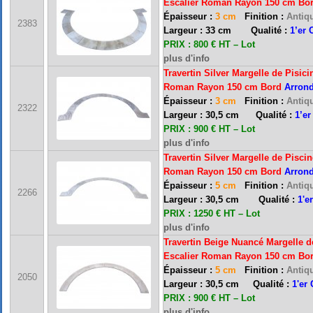
Escalier Roman Rayon 150 cm Bo
Épaisseur :
3 cm
Finition :
Antiqu
2383
Largeur : 33 cm Qualité :
1’er 
PRIX : 800 € HT – Lot
plus d'info
Travertin Silver Margelle de Pisici
Roman Rayon 150 cm Bord
Arrond
Épaisseur :
3 cm
Finition :
Antiqu
2322
Largeur : 30,5 cm Qualité :
1’er
PRIX : 900 € HT – Lot
plus d'info
Travertin Silver Margelle de Piscin
Roman Rayon 150 cm Bord
Arrond
Épaisseur :
5 cm
Finition :
Antiqu
2266
Largeur : 30,5 cm Qualité :
1'e
FRANCE MARBRE 13 ( 13680 LANCON PROVENCE ): Ouvert du mardi au samedi i
PRIX : 1250 € HT – Lot
plus d'info
Travertin Beige Nuancé Margelle d
Escalier Roman Rayon 150 cm Bo
FRANCE MARBRE 84 ( 84600 VALREAS ): Ouvert du mardi au samedi inclus de 9h
Épaisseur :
5 cm
Finition :
Antiqu
2050
Largeur : 30,5 cm Qualité :
1'er
PRIX : 900 € HT – Lot
FERMETURE POUR CONGES ANNUELS : Nous serons fermés du 10 au 31 août 2026. Pe
plus d'info