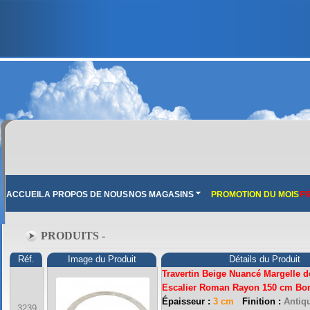
ACCUEIL
A PROPOS DE NOUS
NOS MAGASINS
PROMOTION DU MOIS
PR
PRODUITS -
Réf.
Image du Produit
Détails du Produit
Travertin Beige Nuancé Margelle d
Escalier Roman Rayon 150 cm Bo
Épaisseur :
3 cm
Finition :
Antiqu
3239