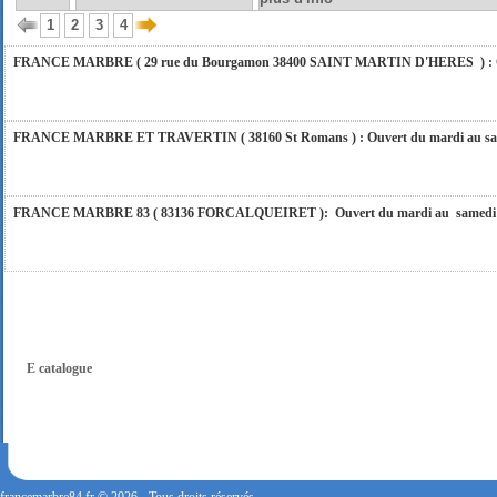
vous répondrons dans les meilleurs délais. Nous aurons le plaisir de vous retrouver 
1
2
3
4
FRANCE MARBRE ( 29 rue du Bourgamon 38400 SAINT MARTIN D'HERES ) : Ouver
FRANCE MARBRE ET TRAVERTIN ( 38160 St Romans ) : Ouvert du mardi au samedi
FRANCE MARBRE 83 ( 83136 FORCALQUEIRET ): Ouvert du mardi au samedi incl
FRANCE MARBRE 13 ( 13680 LANCON PROVENCE ): Ouvert du mardi au samedi i
FRANCE MARBRE 84 ( 84600 VALREAS ): Ouvert du mardi au samedi inclus de 9h
E catalogue
FERMETURE POUR CONGES ANNUELS : Nous serons fermés du 10 au 31 août 2026. Pe
vous répondrons dans les meilleurs délais. Nous aurons le plaisir de vous retrouver 