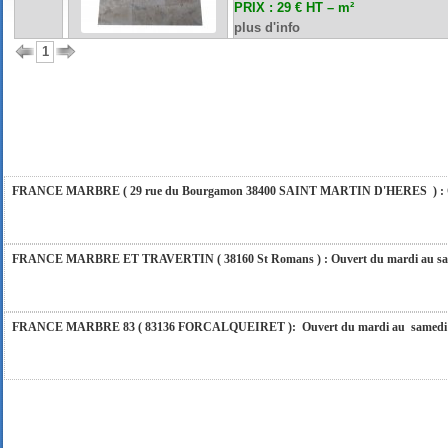
PRIX : 29 € HT – m²
plus d'info
1
FRANCE MARBRE 84 ( 84600 VALREAS ): Ouvert du mardi au samedi inclus de 9h
FERMETURE POUR CONGES ANNUELS : Nous serons fermés du 10 au 31 août 2026. Pe
vous répondrons dans les meilleurs délais. Nous aurons le plaisir de vous retrouver 
FRANCE MARBRE ( 29 rue du Bourgamon 38400 SAINT MARTIN D'HERES ) : Ouver
FRANCE MARBRE ET TRAVERTIN ( 38160 St Romans ) : Ouvert du mardi au samedi
FRANCE MARBRE 83 ( 83136 FORCALQUEIRET ): Ouvert du mardi au samedi incl
FRANCE MARBRE 13 ( 13680 LANCON PROVENCE ): Ouvert du mardi au samedi i