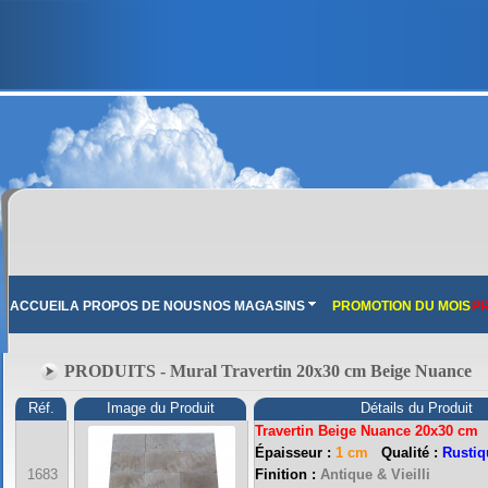
ACCUEIL
A PROPOS DE NOUS
NOS MAGASINS
PROMOTION DU MOIS
PR
PRODUITS - Mural Travertin 20x30 cm Beige Nuance
Réf.
Image du Produit
Détails du Produit
Travertin Beige Nuance 20x30 cm
Épaisseur :
1 cm
Qualité :
Rustiq
FRANCE MARBRE 13 ( 13680 LANCON PROVENCE ): Ouvert du mardi au samedi i
1683
Finition :
Antique & Vieilli