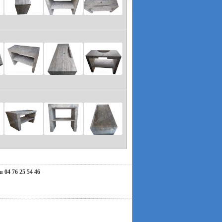
ous invitons à nous contacter par e-mail. Nous
hension et nous vous souhaitons un très bel été !
04 76 25 54 46