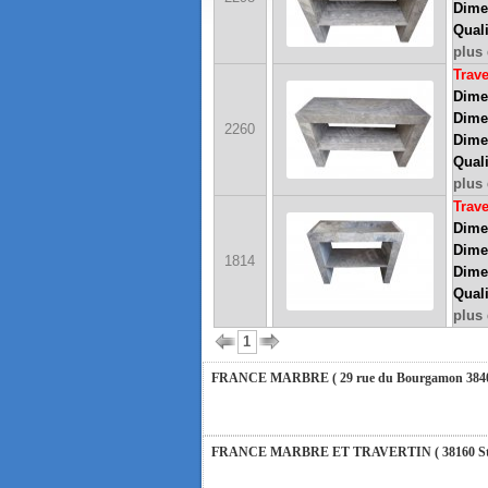
Dime
Quali
plus 
Trave
Dimen
Dime
2260
Dime
FRANCE MARBRE 13 ( 13680 LANCON PROVENCE 
Quali
plus 
Trave
Dimen
FRANCE MARBRE 84 ( 84600 VALREAS ): Ouvert 
Dime
1814
Dimen
Quali
FERMETURE POUR CONGES ANNUELS : Nous serons 
plus 
vous répondrons dans les meilleurs délais. Nous a
1
FRANCE MARBRE ( 29 rue du Bourgamon 38400 
FRANCE MARBRE ET TRAVERTIN ( 38160 St Roman