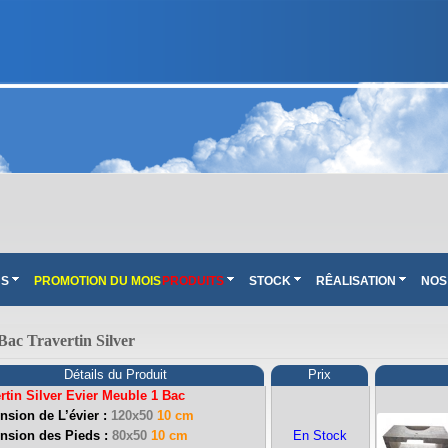
NS
PROMOTION DU MOIS
PRODUITS
STOCK
RÊALISATION
NOS
ac Travertin Silver
Détails du Produit
Prix
rtin Silver Evier Meuble 1 Bac
sion de L’évier :
120x50
10 cm
nsion des Pieds :
80x50
10 cm
En Stock