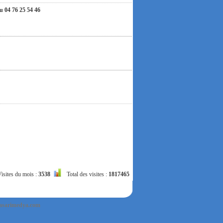
04 76 25 54 46
isites du mois :
3538
Total des visites :
1817465
ous invitons à nous contacter par e-mail. Nous
hension et nous vous souhaitons un très bel été !
asarimedya.com