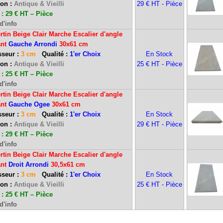
ion :
Antique & Vieilli
29 € HT - Pièce
: 29 € HT – Pièce
d'info
rtin Beige Clair Marche Escalier d'angle
ant
Gauche Arrondi
30x61 cm
seur :
3 cm
Qualité :
1'er Choix
En Stock
ion :
Antique & Vieilli
25 € HT - Pièce
: 25 € HT – Pièce
d'info
rtin Beige Clair Marche Escalier d'angle
ant
Gauche Ogee
30x61 cm
seur :
3 cm
Qualité :
1'er Choix
En Stock
ion :
Antique & Vieilli
29 € HT - Pièce
): Ouvert du mardi au samedi inclus de 9h-12h et de 13h30-17h30.
: 29 € HT – Pièce
d'info
rtin Beige Clair Marche Escalier d'angle
ant
Droit Arrondi
30,5x61 cm
du mardi au samedi inclus de 9h-12h et de 13h30-17h30.
seur :
3 cm
Qualité :
1'er Choix
En Stock
ion :
Antique & Vieilli
25 € HT - Pièce
: 25 € HT – Pièce
fermés du 10 au 31 août 2026. Pendant cette période, pour toute demande, nous v
d'info
urons le plaisir de vous retrouver dès le 01 septembre 2026 à 9h. Merci de votre compré