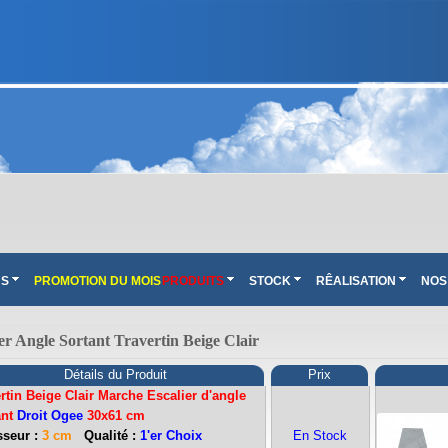
NS
PROMOTION DU MOIS
PRODUITS
STOCK
RÊALISATION
NOS
 Angle Sortant Travertin Beige Clair
Détails du Produit
Prix
rtin Beige Clair Marche Escalier d'angle
ant
Droit Ogee
30x61 cm
seur :
3 cm
Qualité :
1'er Choix
En Stock