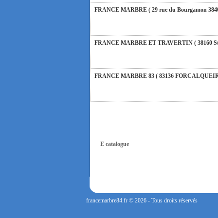
FRANCE MARBRE ( 29 rue du Bourgamon 38400 
FRANCE MARBRE ET TRAVERTIN ( 38160 St Roman
FRANCE MARBRE 83 ( 83136 FORCALQUEIRET ): 
FRANCE MARBRE 13 ( 13680 LANCON PROVENCE 
FRANCE MARBRE 84 ( 84600 VALREAS ): Ouvert 
E catalogue
FERMETURE POUR CONGES ANNUELS : Nous serons 
vous répondrons dans les meilleurs délais. Nous a
francemarbre84.fr © 2026 - Tous droits réservés