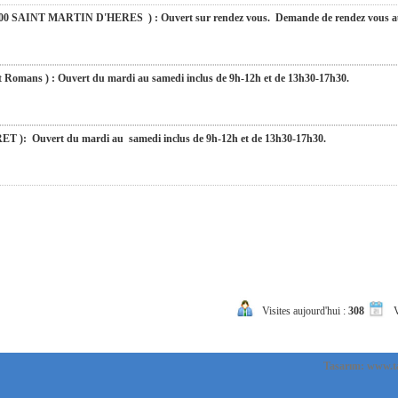
SAINT MARTIN D'HERES ) : Ouvert sur rendez vous. Demande de rendez vous au 
s ) : Ouvert du mardi au samedi inclus de 9h-12h et de 13h30-17h30.
Ouvert du mardi au samedi inclus de 9h-12h et de 13h30-17h30.
): Ouvert du mardi au samedi inclus de 9h-12h et de 13h30-17h30.
du mardi au samedi inclus de 9h-12h et de 13h30-17h30.
Visites aujourd'hui :
308
V
fermés du 10 au 31 août 2026. Pendant cette période, pour toute demande, nous v
urons le plaisir de vous retrouver dès le 01 septembre 2026 à 9h. Merci de votre compré
Tasarım: www.t