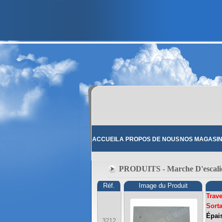
ACCUEIL
A PROPOS DE NOUS
NOS MAGASI
PRODUITS - Marche D'escalier
Réf.
Image du Produit
Trave
Sort
Épais
3212