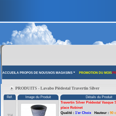
ACCUEIL
A PROPOS DE NOUS
NOS MAGASINS
PROMOTION DU MOIS
PR
PRODUITS - Lavabo Piédestal Travertin Silver
Réf.
Image du Produit
Détails du Produit
Travertin Silver Piédestal Vasque 
place Robinet
FRANCE MARBRE 13 ( 13680 LANCON PROVENCE ): Ouvert du mardi au samedi i
Qualité :
1'er Choix
Hauteur :
90 
314