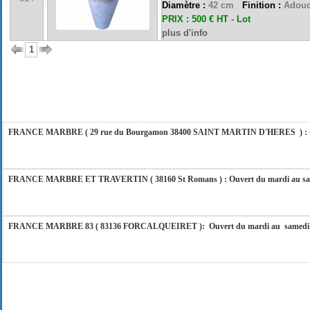
Diamètre :
42 cm
Finition :
Adouc
PRIX : 500 € HT - Lot
plus d'info
FRANCE MARBRE 84 ( 84600 VALREAS ): Ouvert du mardi au samedi inclus de 9h
1
FERMETURE POUR CONGES ANNUELS : Nous serons fermés du 10 au 31 août 2026. Pe
vous répondrons dans les meilleurs délais. Nous aurons le plaisir de vous retrouver 
FRANCE MARBRE ( 29 rue du Bourgamon 38400 SAINT MARTIN D'HERES ) : Ouver
FRANCE MARBRE ET TRAVERTIN ( 38160 St Romans ) : Ouvert du mardi au samedi
FRANCE MARBRE 83 ( 83136 FORCALQUEIRET ): Ouvert du mardi au samedi incl
FRANCE MARBRE 13 ( 13680 LANCON PROVENCE ): Ouvert du mardi au samedi i