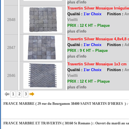
plus d'info
Travertin Silver Mosaique Irrégulie
Qualité :
1'er Choix
Finition :
An
2848
Vieilli
PRIX : 12 € HT – Plaque
plus d'info
Travertin Silver Mosaique 4,8x4,8
Qualité :
1'er Choix
Finition :
Ad
FRANCE MARBRE 13 ( 13680 LANCON PROVENCE ): Ouvert du mardi au samedi i
2847
PRIX : 9 € HT – Plaque
plus d'info
Travertin Silver Mosaique 1x3
cm
FRANCE MARBRE 84 ( 84600 VALREAS ): Ouvert du mardi au samedi inclus de 9h
Qualité :
1'er Choix
Finition :
An
2846
Vieilli
PRIX : 12 € HT – Plaque
FERMETURE POUR CONGES ANNUELS : Nous serons fermés du 10 au 31 août 2026. Pe
plus d'info
vous répondrons dans les meilleurs délais. Nous aurons le plaisir de vous retrouver 
1
2
3
FRANCE MARBRE ( 29 rue du Bourgamon 38400 SAINT MARTIN D'HERES ) : Ouver
FRANCE MARBRE ET TRAVERTIN ( 38160 St Romans ) : Ouvert du mardi au samedi