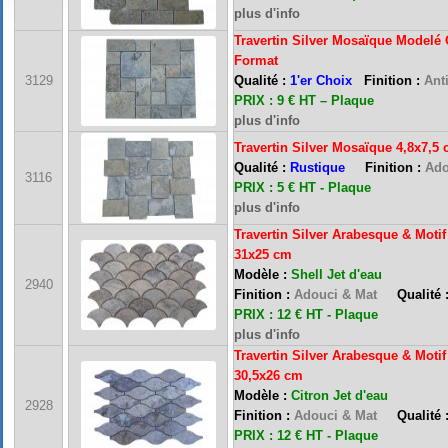
plus d'info
Travertin
Silver
Mosaïque Modelé
Format
3129
Qualité :
1'er Choix
Finition :
Anti
PRIX : 9 € HT – Plaque
plus d'info
Travertin Silver Mosaïque 4,8x7,5
Qualité :
Rustique
Finition :
Ado
3116
PRIX : 5 € HT - Plaque
plus d'info
Travertin Silver Arabesque & Moti
31x25 cm
Modèle :
Shell
Jet d'eau
2940
Finition :
Adouci & Mat
Qualité 
PRIX : 12 € HT - Plaque
plus d'info
Travertin Silver Arabesque & Moti
30,5x26 cm
Modèle :
Citron
Jet d'eau
2928
Finition :
Adouci & Mat
Qualité 
PRIX : 12 € HT - Plaque