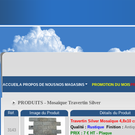
ACCUEIL
A PROPOS DE NOUS
NOS MAGASINS
PROMOTION DU MOIS
PR
PRODUITS - Mosaïque Travertin Silver
Réf.
Image du Produit
Détails du Produit
Travertin Silver Mosaïque 4,8x10 
Qualité :
Rustique
Finition :
Antiqu
3143
PRIX : 7 € HT - Plaque