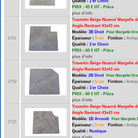
Qualité :
1'er Choix
PRIX : 45 € HT - Pièce
plus d'info
Travertin Beige Nuancé Margelle d
Angle Rentrant 43x43 cm
Modèle:
3B Droit
Pour Margelle Dro
2761
Épaisseur :
5 cm
Finition :
Antiqu
Qualité :
1'er Choix
PRIX : 60 € HT - Pièce
plus d'info
Travertin Beige Nuancé Margelle d
Angle Rentrant 43x43 cm
Modèle:
2B Droit
Pour Margelle Dro
2759
Épaisseur :
5 cm
Finition :
Antiqu
Qualité :
1'er Choix
PRIX : 60 € HT - Pièce
plus d'info
Travertin Beige Nuancé Margelle d
Angle Rentrant 43x43 cm
Modèle:
1B Arrondi
Pour Margelle 
2722
Épaisseur :
5 cm
Finition :
Antiqu
FRANCE MARBRE 13 ( 13680 LANCON PROVENCE ): Ouvert du mardi au samedi i
Qualité :
Rustique
plus d'info