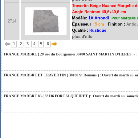
Travertin Beige Nuancé Margelle d
Angle Rentrant 40,6x40,6 cm
FRANCE MARBRE 84 ( 84600 VALREAS ): Ouvert du mardi au samedi inclus de 9h
Modèle:
1A Arrondi
Pour Margelle 
2714
Épaisseur :
5 cm
Finition :
Antiqu
Qualité :
Rustique
FERMETURE POUR CONGES ANNUELS : Nous serons fermés du 10 au 31 août 2026. Pe
plus d'info
vous répondrons dans les meilleurs délais. Nous aurons le plaisir de vous retrouver 
1
2
3
4
5
6
FRANCE MARBRE ( 29 rue du Bourgamon 38400 SAINT MARTIN D'HERES ) : Ouver
FRANCE MARBRE ET TRAVERTIN ( 38160 St Romans ) : Ouvert du mardi au samedi
FRANCE MARBRE 83 ( 83136 FORCALQUEIRET ): Ouvert du mardi au samedi incl
FRANCE MARBRE 13 ( 13680 LANCON PROVENCE ): Ouvert du mardi au samedi i