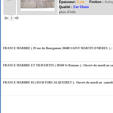
Épaisseur:
3 cm
Finition :
Antiq
Qualité :
1'er Choix
plus d'info
FRANCE MARBRE 84 ( 84600 VALREAS ): Ouvert du mardi au samedi inclus de 9h
1
FERMETURE POUR CONGES ANNUELS : Nous serons fermés du 10 au 31 août 2026. Pe
vous répondrons dans les meilleurs délais. Nous aurons le plaisir de vous retrouver 
FRANCE MARBRE ( 29 rue du Bourgamon 38400 SAINT MARTIN D'HERES ) : Ouver
FRANCE MARBRE ET TRAVERTIN ( 38160 St Romans ) : Ouvert du mardi au samedi
FRANCE MARBRE 83 ( 83136 FORCALQUEIRET ): Ouvert du mardi au samedi incl
FRANCE MARBRE 13 ( 13680 LANCON PROVENCE ): Ouvert du mardi au samedi i