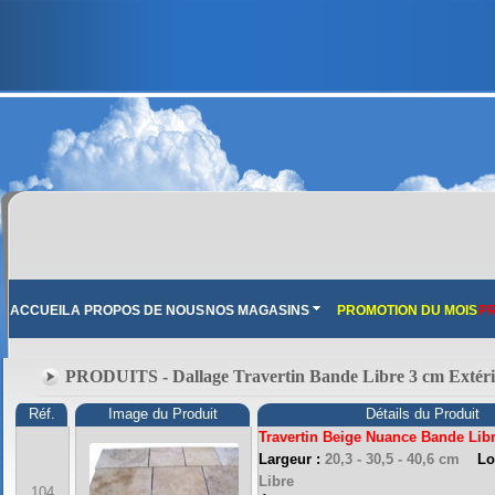
ACCUEIL
A PROPOS DE NOUS
NOS MAGASINS
PROMOTION DU MOIS
PR
PRODUITS - Dallage Travertin Bande Libre 3 cm Extér
Réf.
Image du Produit
Détails du Produit
Travertin Beige Nuance Bande Libr
Largeur :
20,3 - 30,5 - 40,6 cm
Lo
FRANCE MARBRE 13 ( 13680 LANCON PROVENCE ): Ouvert du mardi au samedi i
Libre
104