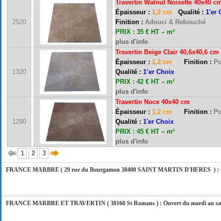
Travertin Walnut Noisette 40x40 c
Épaisseur :
1,2 cm
Qualité :
1'er 
2520
Finition :
Adouci & Rebouché
PRIX : 35 € HT – m²
plus d'info
Travertin Beige Clair 40,6x40,6 cm
Épaisseur :
1,2 cm
Finition :
Pol
FRANCE MARBRE 13 ( 13680 LANCON PROVENCE ): Ouvert du mardi au samedi i
1320
Qualité :
1’er Choix
PRIX : 42 € HT – m²
plus d'info
Travertin Noce 40x40 cm
FRANCE MARBRE 84 ( 84600 VALREAS ): Ouvert du mardi au samedi inclus de 9h
Épaisseur :
1,2 cm
Finition :
Pol
1290
Qualité :
1'er Choix
PRIX : 45 € HT – m²
FERMETURE POUR CONGES ANNUELS : Nous serons fermés du 10 au 31 août 2026. Pe
plus d'info
vous répondrons dans les meilleurs délais. Nous aurons le plaisir de vous retrouver 
1
2
3
FRANCE MARBRE ( 29 rue du Bourgamon 38400 SAINT MARTIN D'HERES ) : Ouver
FRANCE MARBRE ET TRAVERTIN ( 38160 St Romans ) : Ouvert du mardi au samedi