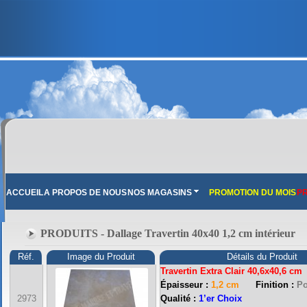
ACCUEIL
A PROPOS DE NOUS
NOS MAGASINS
PROMOTION DU MOIS
PR
PRODUITS - Dallage Travertin 40x40 1,2 cm intérieur
Réf.
Image du Produit
Détails du Produit
Travertin Extra Clair 40,6x40,6 cm
Épaisseur :
1,2 cm
Finition :
Pol
2973
Qualité :
1’er Choix