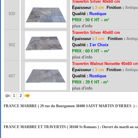
Travertin Silver 40x60 cm
Épaisseur :
3 cm
Finition :
Antique
930
Qualité :
Rustique
PRIX : 50 € HT – m²
plus d'info
Travertin Silver 40x60 cm
Épaisseur :
3 cm
Finition :
Antiqu
FRANCE MARBRE 13 ( 13680 LANCON PROVENCE ): Ouvert du mardi au samedi i
902
Qualité :
1'er Choix
PRIX : 60 € HT – m²
plus d'info
Travertin Walnut Noisette 40x60 
FRANCE MARBRE 84 ( 84600 VALREAS ): Ouvert du mardi au samedi inclus de 9h
Épaisseur :
3 cm
Finition :
Antique
667
Qualité :
Rustique
PRIX : 39 € HT - m²
FERMETURE POUR CONGES ANNUELS : Nous serons fermés du 10 au 31 août 2026. Pe
plus d'info
vous répondrons dans les meilleurs délais. Nous aurons le plaisir de vous retrouver 
1
2
FRANCE MARBRE ( 29 rue du Bourgamon 38400 SAINT MARTIN D'HERES ) : Ouver
FRANCE MARBRE ET TRAVERTIN ( 38160 St Romans ) : Ouvert du mardi au samedi