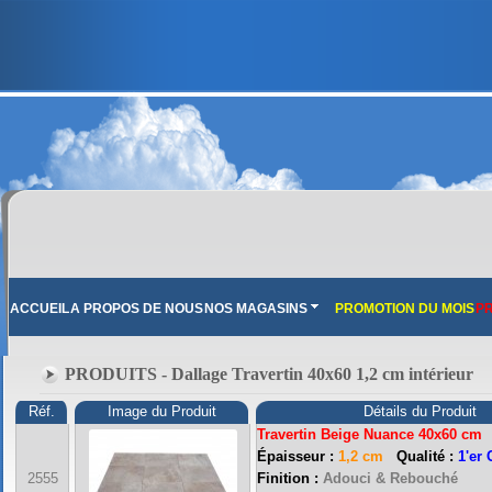
ACCUEIL
A PROPOS DE NOUS
NOS MAGASINS
PROMOTION DU MOIS
PR
PRODUITS - Dallage Travertin 40x60 1,2 cm intérieur
Réf.
Image du Produit
Détails du Produit
Travertin Beige Nuance 40x60 cm
Épaisseur :
1,2 cm
Qualité :
1'er 
2555
Finition :
Adouci & Rebouché