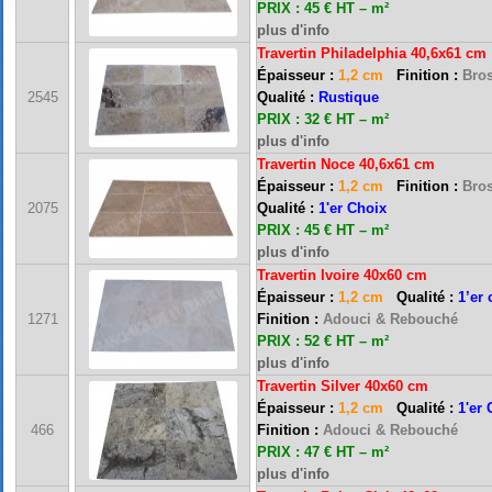
PRIX : 45 € HT – m²
plus d'info
Travertin Philadelphia
40,6x61 cm
Épaisseur :
1,2 cm
Finition :
Bros
2545
Qualité :
Rustique
PRIX : 32 € HT – m²
plus d'info
Travertin Noce 40,6x61 cm
Épaisseur :
1,2 cm
Finition :
Bros
2075
Qualité :
1'er Choix
PRIX : 45 € HT – m²
plus d'info
Travertin Ivoire 40x60 cm
Épaisseur :
1,2 cm
Qualité :
1’er 
1271
Finition :
Adouci & Rebouché
PRIX : 52 € HT – m²
plus d'info
Travertin Silver 40x60 cm
Épaisseur :
1,2 cm
Qualité :
1'er 
466
Finition :
Adouci & Rebouché
PRIX : 47 € HT – m²
plus d'info