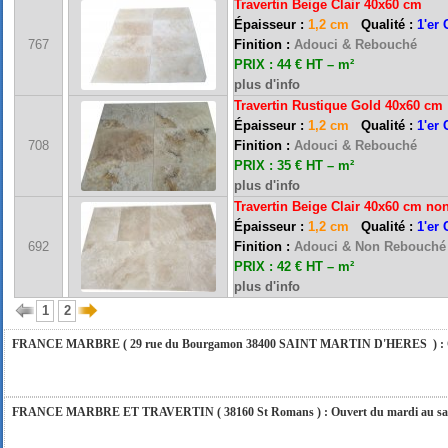
Travertin Beige Clair 40x60 cm
Épaisseur :
1,2 cm
Qualité :
1'er 
767
Finition :
Adouci & Rebouché
PRIX : 44 € HT – m²
plus d'info
Travertin Rustique Gold 40x60 cm
Épaisseur :
1,2 cm
Qualité :
1'er 
FRANCE MARBRE 13 ( 13680 LANCON PROVENCE ): Ouvert du mardi au samedi i
708
Finition :
Adouci & Rebouché
PRIX : 35 € HT – m²
plus d'info
Travertin Beige Clair 40x60 cm n
FRANCE MARBRE 84 ( 84600 VALREAS ): Ouvert du mardi au samedi inclus de 9h
Épaisseur :
1,2 cm
Qualité :
1'er 
692
Finition :
Adouci & Non Rebouché
PRIX : 42 € HT – m²
FERMETURE POUR CONGES ANNUELS : Nous serons fermés du 10 au 31 août 2026. Pe
plus d'info
vous répondrons dans les meilleurs délais. Nous aurons le plaisir de vous retrouver 
1
2
FRANCE MARBRE ( 29 rue du Bourgamon 38400 SAINT MARTIN D'HERES ) : Ouver
FRANCE MARBRE ET TRAVERTIN ( 38160 St Romans ) : Ouvert du mardi au samedi