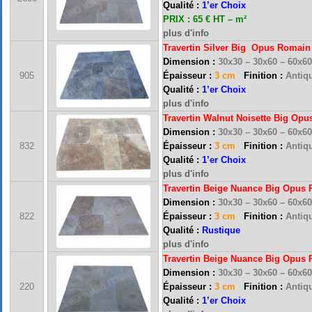
Qualité :
1’er Choix
PRIX : 65 € HT – m²
plus d'info
Travertin Silver Big Opus Romain
Dimension :
30x30 – 30x60 – 60x6
905
Épaisseur :
3 cm
Finition :
Antiqu
Qualité :
1’er Choix
plus d'info
Travertin Walnut Noisette Big Op
Dimension :
30x30 – 30x60 – 60x6
832
Épaisseur :
3 cm
Finition :
Antiqu
Qualité :
1’er Choix
plus d'info
Travertin Beige Nuance Big Opus
Dimension :
30x30 – 30x60 – 60x6
FRANCE MARBRE 13 ( 13680 LANCON PROVENCE ): Ouvert du mardi au samedi i
822
Épaisseur :
3 cm
Finition :
Antiqu
Qualité :
Rustique
plus d'info
Travertin Beige Nuance Big Opus
FRANCE MARBRE 84 ( 84600 VALREAS ): Ouvert du mardi au samedi inclus de 9h
Dimension :
30x30 – 30x60 – 60x6
220
Épaisseur :
3 cm
Finition :
Antiqu
Qualité :
1’er Choix
FERMETURE POUR CONGES ANNUELS : Nous serons fermés du 10 au 31 août 2026. Pe