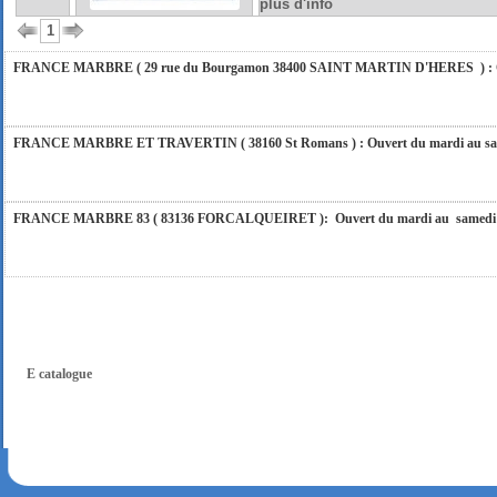
plus d'info
vous répondrons dans les meilleurs délais. Nous aurons le plaisir de vous retrouver 
1
FRANCE MARBRE ( 29 rue du Bourgamon 38400 SAINT MARTIN D'HERES ) : Ouver
FRANCE MARBRE ET TRAVERTIN ( 38160 St Romans ) : Ouvert du mardi au samedi
FRANCE MARBRE 83 ( 83136 FORCALQUEIRET ): Ouvert du mardi au samedi incl
FRANCE MARBRE 13 ( 13680 LANCON PROVENCE ): Ouvert du mardi au samedi i
FRANCE MARBRE 84 ( 84600 VALREAS ): Ouvert du mardi au samedi inclus de 9h
E catalogue
FERMETURE POUR CONGES ANNUELS : Nous serons fermés du 10 au 31 août 2026. Pe
vous répondrons dans les meilleurs délais. Nous aurons le plaisir de vous retrouver 