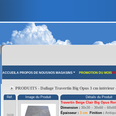
ACCUEIL
A PROPOS DE NOUS
NOS MAGASINS
PROMOTION DU MOIS
PR
PRODUITS - Dallage Travertin Big Opus 3 cm intérieur 
Réf.
Image du Produit
Détails du Produit
Travertin Beige Clair Big Opus R
Dimension :
30x30 – 30x60 – 60x6
Épaisseur :
3 cm
Finition :
Antique
2608