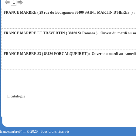
1
FRANCE MARBRE ( 29 rue du Bourgamon 38400 SAINT MARTIN D'HERES ) : Ouver
FRANCE MARBRE ET TRAVERTIN ( 38160 St Romans ) : Ouvert du mardi au samedi
FRANCE MARBRE 83 ( 83136 FORCALQUEIRET ): Ouvert du mardi au samedi incl
FRANCE MARBRE 13 ( 13680 LANCON PROVENCE ): Ouvert du mardi au samedi i
FRANCE MARBRE 84 ( 84600 VALREAS ): Ouvert du mardi au samedi inclus de 9h
E catalogue
FERMETURE POUR CONGES ANNUELS : Nous serons fermés du 10 au 31 août 2026. Pe
vous répondrons dans les meilleurs délais. Nous aurons le plaisir de vous retrouver 
francemarbre84.fr © 2026 - Tous droits réservés