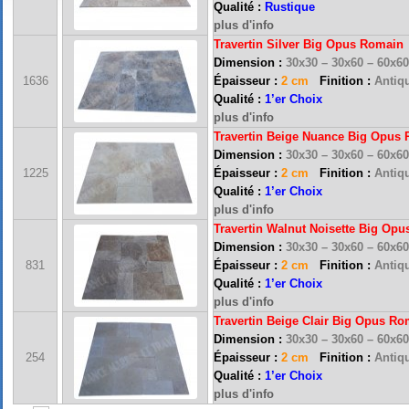
Qualité :
Rustique
plus d'info
Travertin Silver Big Opus Romain
Dimension :
30x30 – 30x60 – 60x6
1636
Épaisseur :
2 cm
Finition :
Antiqu
Qualité :
1’er Choix
plus d'info
Travertin Beige Nuance Big Opus
Dimension :
30x30 – 30x60 – 60x6
1225
Épaisseur :
2 cm
Finition :
Antiqu
Qualité :
1’er Choix
plus d'info
Travertin Walnut Noisette Big Op
Dimension :
30x30 – 30x60 – 60x6
FRANCE MARBRE 13 ( 13680 LANCON PROVENCE ): Ouvert du mardi au samedi i
831
Épaisseur :
2 cm
Finition :
Antiqu
Qualité :
1’er Choix
plus d'info
Travertin Beige Clair Big Opus R
FRANCE MARBRE 84 ( 84600 VALREAS ): Ouvert du mardi au samedi inclus de 9h
Dimension :
30x30 – 30x60 – 60x6
254
Épaisseur :
2 cm
Finition :
Antiqu
Qualité :
1’er Choix
FERMETURE POUR CONGES ANNUELS : Nous serons fermés du 10 au 31 août 2026. Pe
plus d'info
vous répondrons dans les meilleurs délais. Nous aurons le plaisir de vous retrouver 