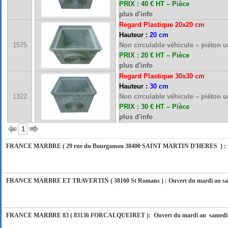
PRIX : 40 € HT – Pièce
plus d'info
Regard Plastique 20x20 cm
Hauteur :
20 cm
FRANCE MARBRE 13 ( 13680 LANCON PROVENCE ): Ouvert du mardi au samedi i
1575
Non circulable véhicule – piéton 
PRIX : 20 € HT – Pièce
plus d'info
Regard Plastique 30x30 cm
FRANCE MARBRE 84 ( 84600 VALREAS ): Ouvert du mardi au samedi inclus de 9h
Hauteur :
30 cm
1322
Non circulable véhicule – piéton 
PRIX : 30 € HT – Pièce
FERMETURE POUR CONGES ANNUELS : Nous serons fermés du 10 au 31 août 2026. Pe
plus d'info
vous répondrons dans les meilleurs délais. Nous aurons le plaisir de vous retrouver 
1
FRANCE MARBRE ( 29 rue du Bourgamon 38400 SAINT MARTIN D'HERES ) : Ouver
FRANCE MARBRE ET TRAVERTIN ( 38160 St Romans ) : Ouvert du mardi au samedi
FRANCE MARBRE 83 ( 83136 FORCALQUEIRET ): Ouvert du mardi au samedi incl