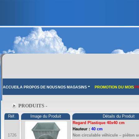
ACCUEIL
A PROPOS DE NOUS
NOS MAGASINS
PROMOTION DU MOIS
PR
PRODUITS -
Réf.
Image du Produit
Détails du Produit
Regard Plastique 40x40 cm
Hauteur :
40 cm
1726
Non circulable véhicule – piéton 