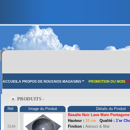
ACCUEIL
A PROPOS DE NOUS
NOS MAGASINS
PROMOTION DU MOIS
PR
PRODUITS -
Réf.
Image du Produit
Détails du Produit
Basalte Noir
Lave Main Pentagone
Hauteur :
10 cm
Qualité :
1’er Ch
3144
Finition :
Adouci & Mat