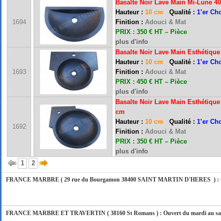
Basalte Noir Lave Main Mi-Lune 4
Hauteur :
10 cm
Qualité :
1’er Ch
1694
Finition :
Adouci & Mat
PRIX : 350 € HT – Pièce
plus d'info
Basalte
Noir
Lave Main Esthétique
Hauteur :
10 cm
Qualité :
1’er Ch
1693
Finition :
Adouci & Mat
FRANCE MARBRE 13 ( 13680 LANCON PROVENCE ): Ouvert du mardi au samedi i
PRIX : 450 € HT – Pièce
plus d'info
Basalte Noir
Lave Main Esthétique
cm
FRANCE MARBRE 84 ( 84600 VALREAS ): Ouvert du mardi au samedi inclus de 9h
Hauteur :
10 cm
Qualité :
1’er Ch
1692
Finition :
Adouci & Mat
PRIX : 350 € HT – Pièce
FERMETURE POUR CONGES ANNUELS : Nous serons fermés du 10 au 31 août 2026. Pe
plus d'info
vous répondrons dans les meilleurs délais. Nous aurons le plaisir de vous retrouver 
1
2
FRANCE MARBRE ( 29 rue du Bourgamon 38400 SAINT MARTIN D'HERES ) : Ouver
FRANCE MARBRE ET TRAVERTIN ( 38160 St Romans ) : Ouvert du mardi au samedi