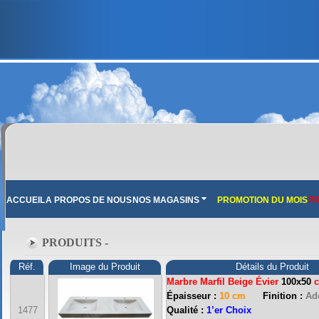
ACCUEIL
A PROPOS DE NOUS
NOS MAGASINS
PROMOTION DU MOIS
PR
PRODUITS -
Réf.
Image du Produit
Détails du Produit
Marbre Marfil Beige Évier
100x50
Épaisseur :
10 cm
Finition :
Ado
FRANCE MARBRE 13 ( 13680 LANCON PROVENCE ): Ouvert du mardi au samedi i
1477
Qualité :
1’er Choix