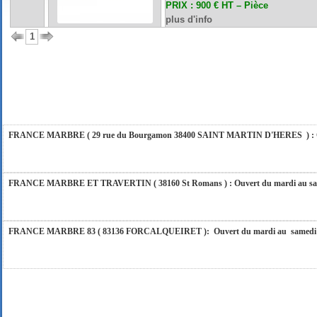
PRIX : 900 € HT – Pièce
plus d'info
1
FRANCE MARBRE 84 ( 84600 VALREAS ): Ouvert du mardi au samedi inclus de 9h
FERMETURE POUR CONGES ANNUELS : Nous serons fermés du 10 au 31 août 2026. Pe
vous répondrons dans les meilleurs délais. Nous aurons le plaisir de vous retrouver 
FRANCE MARBRE ( 29 rue du Bourgamon 38400 SAINT MARTIN D'HERES ) : Ouver
FRANCE MARBRE ET TRAVERTIN ( 38160 St Romans ) : Ouvert du mardi au samedi
FRANCE MARBRE 83 ( 83136 FORCALQUEIRET ): Ouvert du mardi au samedi incl
FRANCE MARBRE 13 ( 13680 LANCON PROVENCE ): Ouvert du mardi au samedi i