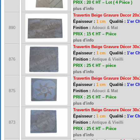
PRIX : 20 € HT – Lot ( 4 Pièce )
plus d'info
Travertin Beige Gravure Decor 20
Épaisseur :
1 cm
Qualité :
1’er C
890
Finition :
Adouci & Mat
PRIX : 15 € HT – Pièce
plus d'info
Travertin Beige Gravure Décor 30
Épaisseur :
1 cm
Qualité :
1’er C
876
Finition :
Antique & Vieilli
PRIX : 25 € HT – pièce
plus d'info
Travertin Beige Gravure Décor 30
Épaisseur :
1 cm
Qualité :
1’er C
875
Finition :
Adouci & Mat
PRIX : 25 € HT – Pièce
plus d'info
Travertin Beige Gravure Décor 30
Épaisseur :
1 cm
Qualité :
1'er C
873
Finition :
Antique & Vieilli
PRIX : 25 € HT – Pièce
plus d'info