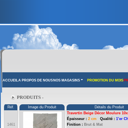
ACCUEIL
A PROPOS DE NOUS
NOS MAGASINS
PROMOTION DU MOIS
PR
PRODUITS -
Réf.
Image du Produit
Détails du Produit
Travertin Beige Décor Moulure 10
Épaisseur :
2 cm
Qualité :
1’er C
1461
Finition :
Brut & Mat