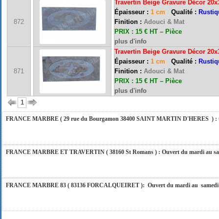
Travertin Beige Gravure Décor 20
Épaisseur :
1 cm
Qualité :
Rustiq
FRANCE MARBRE 13 ( 13680 LANCON PROVENCE ): Ouvert du mardi au samedi i
872
Finition :
Adouci & Mat
PRIX : 15 € HT – Pièce
plus d'info
Travertin Beige Gravure Décor 20
FRANCE MARBRE 84 ( 84600 VALREAS ): Ouvert du mardi au samedi inclus de 9h
Épaisseur :
1 cm
Qualité :
Rustiq
871
Finition :
Adouci & Mat
PRIX : 15 € HT – Pièce
FERMETURE POUR CONGES ANNUELS : Nous serons fermés du 10 au 31 août 2026. Pe
plus d'info
vous répondrons dans les meilleurs délais. Nous aurons le plaisir de vous retrouver 
1
FRANCE MARBRE ( 29 rue du Bourgamon 38400 SAINT MARTIN D'HERES ) : Ouver
FRANCE MARBRE ET TRAVERTIN ( 38160 St Romans ) : Ouvert du mardi au samedi
FRANCE MARBRE 83 ( 83136 FORCALQUEIRET ): Ouvert du mardi au samedi incl
FRANCE MARBRE 13 ( 13680 LANCON PROVENCE ): Ouvert du mardi au samedi i