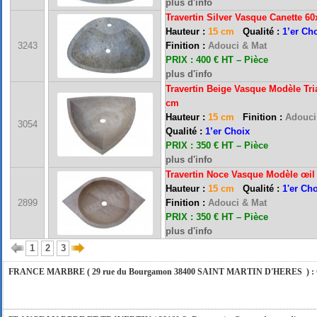
plus d'info
Travertin Silver Vasque Canette 6
Hauteur :
15 cm
Qualité :
1’er Ch
3243
Finition :
Adouci & Mat
PRIX : 400 € HT – Pièce
plus d'info
Travertin Beige Vasque Modèle
Tr
cm
Hauteur :
15 cm
Finition :
Adouci
3054
FRANCE MARBRE 13 ( 13680 LANCON PROVENCE ): Ouvert du mardi au samedi i
Qualité :
1’er Choix
PRIX : 350 € HT – Pièce
plus d'info
Travertin Noce Vasque Modèle
œil
FRANCE MARBRE 84 ( 84600 VALREAS ): Ouvert du mardi au samedi inclus de 9h
Hauteur :
15 cm
Qualité :
1'er Ch
2899
Finition :
Adouci & Mat
PRIX : 350 € HT – Pièce
FERMETURE POUR CONGES ANNUELS : Nous serons fermés du 10 au 31 août 2026. Pe
plus d'info
vous répondrons dans les meilleurs délais. Nous aurons le plaisir de vous retrouver 
1
2
3
FRANCE MARBRE ( 29 rue du Bourgamon 38400 SAINT MARTIN D'HERES ) : Ouver