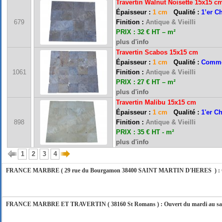
Travertin Walnut Noisette 15x15 c
Épaisseur :
1 cm
Qualité :
1’er C
679
Finition :
Antique & Vieilli
PRIX : 32 € HT – m²
plus d'info
Travertin Scabos 15x15 cm
Épaisseur :
1 cm
Qualité :
Comme
FRANCE MARBRE 13 ( 13680 LANCON PROVENCE ): Ouvert du mardi au samedi i
1061
Finition :
Antique & Vieilli
PRIX : 27 € HT – m²
plus d'info
Travertin Malibu 15x15 cm
FRANCE MARBRE 84 ( 84600 VALREAS ): Ouvert du mardi au samedi inclus de 9h
Épaisseur :
1 cm
Qualité :
1'er C
898
Finition :
Antique & Vieilli
PRIX : 35 € HT - m²
FERMETURE POUR CONGES ANNUELS : Nous serons fermés du 10 au 31 août 2026. Pe
plus d'info
vous répondrons dans les meilleurs délais. Nous aurons le plaisir de vous retrouver 
1
2
3
4
FRANCE MARBRE ( 29 rue du Bourgamon 38400 SAINT MARTIN D'HERES ) : Ouver
FRANCE MARBRE ET TRAVERTIN ( 38160 St Romans ) : Ouvert du mardi au samedi