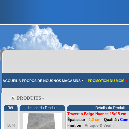
ACCUEIL
A PROPOS DE NOUS
NOS MAGASINS
PROMOTION DU MOIS
PR
PRODUITS -
Réf.
Image du Produit
Détails du Produit
Travertin Beige Nuance 15x15 cm
Épaisseur :
1,2 cm
Qualité :
Comm
3074
Finition :
Antique & Vieilli