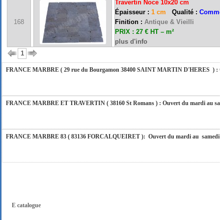
Travertin Noce 10x20 cm
FRANCE MARBRE 84 ( 84600 VALREAS ): Ouvert du mardi au samedi inclus de 9h
Épaisseur :
1 cm
Qualité :
Comme
168
Finition :
Antique & Vieilli
PRIX : 27 € HT – m²
FERMETURE POUR CONGES ANNUELS : Nous serons fermés du 10 au 31 août 2026. Pe
plus d'info
vous répondrons dans les meilleurs délais. Nous aurons le plaisir de vous retrouver 
1
FRANCE MARBRE ( 29 rue du Bourgamon 38400 SAINT MARTIN D'HERES ) : Ouver
FRANCE MARBRE ET TRAVERTIN ( 38160 St Romans ) : Ouvert du mardi au samedi
FRANCE MARBRE 83 ( 83136 FORCALQUEIRET ): Ouvert du mardi au samedi incl
FRANCE MARBRE 13 ( 13680 LANCON PROVENCE ): Ouvert du mardi au samedi i
FRANCE MARBRE 84 ( 84600 VALREAS ): Ouvert du mardi au samedi inclus de 9h
E catalogue