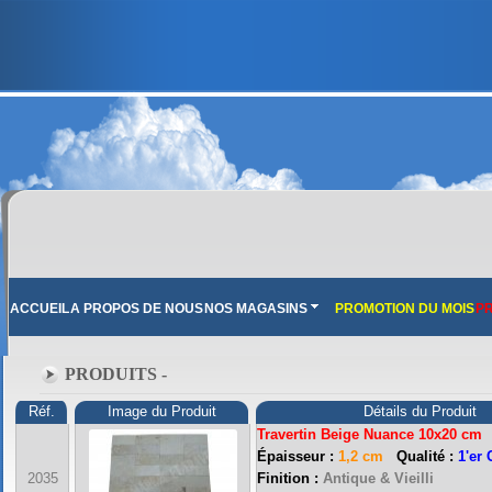
ACCUEIL
A PROPOS DE NOUS
NOS MAGASINS
PROMOTION DU MOIS
PR
PRODUITS -
Réf.
Image du Produit
Détails du Produit
Travertin Beige Nuance 10x20 cm
Épaisseur :
1,2 cm
Qualité :
1'er 
2035
Finition :
Antique & Vieilli