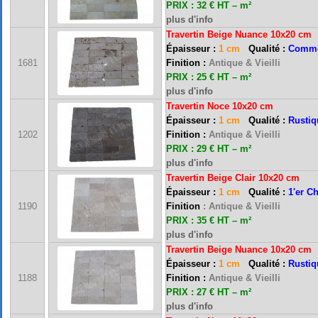
PRIX : 32 € HT – m²
plus d'info
Travertin Beige Nuance 10x20 cm
Épaisseur :
1 cm
Qualité :
Comme
1681
Finition :
Antique & Vieilli
PRIX : 25 € HT – m²
plus d'info
Travertin Noce 10x20 cm
Épaisseur :
1 cm
Qualité :
Rustiq
1202
Finition :
Antique & Vieilli
PRIX : 29 € HT – m²
plus d'info
Travertin Beige Clair 10x20 cm
Épaisseur :
1 cm
Qualité :
1'er C
1190
Finition
: Antique & Vieilli
PRIX : 35 € HT – m²
plus d'info
Travertin Beige Nuance 10x20 cm
Épaisseur :
1 cm
Qualité :
Rustiq
FRANCE MARBRE 13 ( 13680 LANCON PROVENCE ): Ouvert du mardi au samedi i
1188
Finition :
Antique & Vieilli
PRIX : 27 € HT – m²
plus d'info