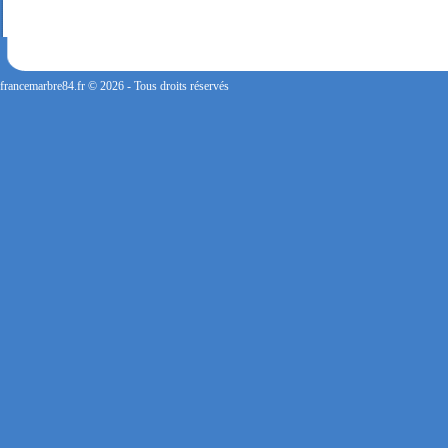
FERMETURE POUR CONGES ANNUELS : Nous serons fermés du 10 au 31 août 2026. Pe
vous répondrons dans les meilleurs délais. Nous aurons le plaisir de vous retrouver 
francemarbre84.fr © 2026 - Tous droits réservés