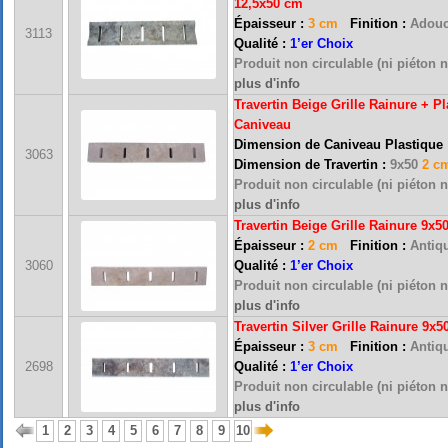
12,5x50 cm
Épaisseur :
3 cm
Finition :
Adouc
3113
Qualité :
1’er Choix
Produit non circulable (ni piéton n
plus d'info
Travertin Beige Grille Rainure + P
Caniveau
Dimension de Caniveau Plastique
3063
Dimension de Travertin :
9x50
2 c
Produit non circulable (ni piéton n
plus d'info
Travertin Beige Grille Rainure 9x5
Épaisseur :
2 cm
Finition :
Antiqu
FRANCE MARBRE 13 ( 13680 LANCON PROVENCE ): Ouvert du mardi au samedi i
3060
Qualité :
1’er Choix
Produit non circulable (ni piéton n
plus d'info
Travertin Silver Grille Rainure 9x
FRANCE MARBRE 84 ( 84600 VALREAS ): Ouvert du mardi au samedi inclus de 9h
Épaisseur :
3 cm
Finition :
Antiqu
2698
Qualité :
1’er Choix
Produit non circulable (ni piéton n
FERMETURE POUR CONGES ANNUELS : Nous serons fermés du 10 au 31 août 2026. Pe
plus d'info
vous répondrons dans les meilleurs délais. Nous aurons le plaisir de vous retrouver 
1
2
3
4
5
6
7
8
9
10