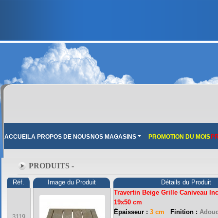
ACCUEIL
A PROPOS DE NOUS
NOS MAGASINS
PROMOTION DU MOIS
PR
PRODUITS -
Réf.
Image du Produit
Détails du Produit
Travertin Beige Grille Caniveau In
19x50 cm
Épaisseur :
3 cm
Finition :
Adouc
3119