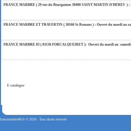
FRANCE MARBRE ( 29 rue du Bourgamon 38400 SAINT MARTIN D'HERES ) : Ouver
FRANCE MARBRE ET TRAVERTIN ( 38160 St Romans ) : Ouvert du mardi au samedi
FRANCE MARBRE 83 ( 83136 FORCALQUEIRET ): Ouvert du mardi au samedi incl
FRANCE MARBRE 13 ( 13680 LANCON PROVENCE ): Ouvert du mardi au samedi i
FRANCE MARBRE 84 ( 84600 VALREAS ): Ouvert du mardi au samedi inclus de 9h
E catalogue
FERMETURE POUR CONGES ANNUELS : Nous serons fermés du 10 au 31 août 2026. Pe
vous répondrons dans les meilleurs délais. Nous aurons le plaisir de vous retrouver 
francemarbre84.fr © 2026 - Tous droits réservés