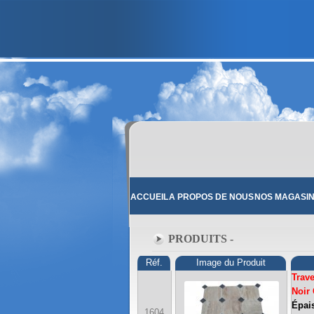
ACCUEIL
A PROPOS DE NOUS
NOS MAGASI
PRODUITS -
Réf.
Image du Produit
Trav
Noir
Épais
1604