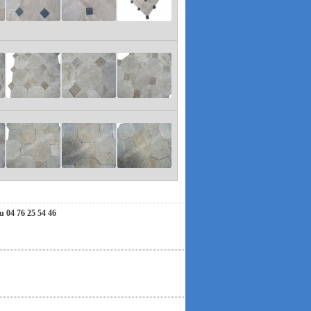
ous invitons à nous contacter par e-mail. Nous
hension et nous vous souhaitons un très bel été !
04 76 25 54 46