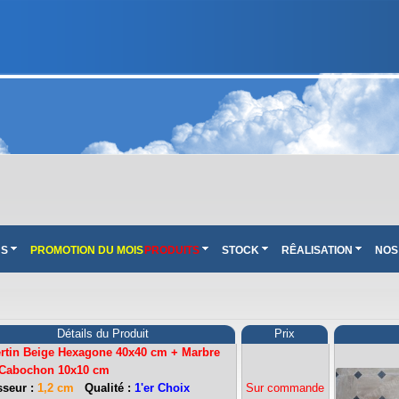
NS
PROMOTION DU MOIS
PRODUITS
STOCK
RÊALISATION
NOS
Détails du Produit
Prix
ertin Beige Hexagone 40x40 cm + Marbre
 Cabochon 10x10 cm
seur :
1,2 cm
Qualité :
1'er Choix
Sur commande