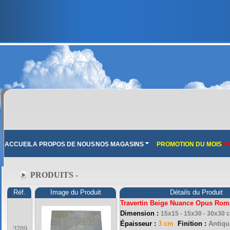
ACCUEIL
A PROPOS DE NOUS
NOS MAGASINS
PROMOTION DU MOIS
PR
PRODUITS -
Réf.
Image du Produit
Détails du Produit
Travertin Beige Nuance Opus Rom
Dimension :
15x15 - 15x30 - 30x30 
Épaisseur :
3 cm
Finition :
Antique
3289