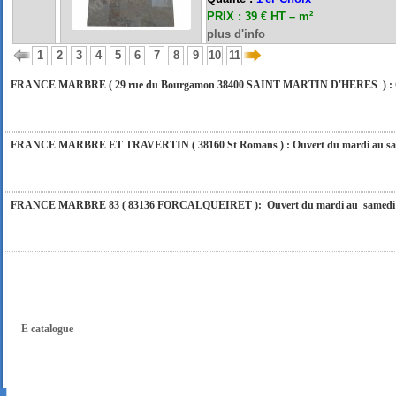
PRIX : 39 € HT – m²
FERMETURE POUR CONGES ANNUELS : Nous serons fermés du 10 au 31 août 2026. Pe
plus d'info
vous répondrons dans les meilleurs délais. Nous aurons le plaisir de vous retrouver 
1
2
3
4
5
6
7
8
9
10
11
FRANCE MARBRE ( 29 rue du Bourgamon 38400 SAINT MARTIN D'HERES ) : Ouver
FRANCE MARBRE ET TRAVERTIN ( 38160 St Romans ) : Ouvert du mardi au samedi
FRANCE MARBRE 83 ( 83136 FORCALQUEIRET ): Ouvert du mardi au samedi incl
FRANCE MARBRE 13 ( 13680 LANCON PROVENCE ): Ouvert du mardi au samedi i
FRANCE MARBRE 84 ( 84600 VALREAS ): Ouvert du mardi au samedi inclus de 9h
E catalogue
FERMETURE POUR CONGES ANNUELS : Nous serons fermés du 10 au 31 août 2026. Pe