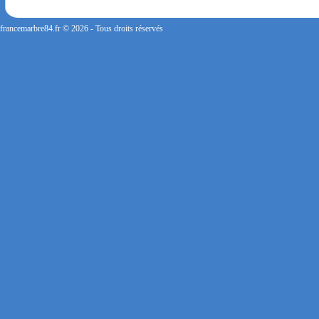
vous répondrons dans les meilleurs délais. Nous aurons le plaisir de vous retrouver 
francemarbre84.fr © 2026 - Tous droits réservés