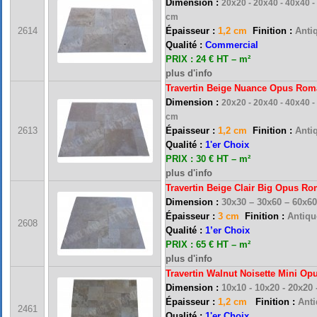
Dimension :
20x20 - 20x40 - 40x40 -
cm
2614
Épaisseur :
1,2 cm
Finition :
Antiq
Qualité :
Commercial
PRIX : 24 € HT – m²
plus d'info
Travertin Beige Nuance Opus Rom
Dimension :
20x20 - 20x40 - 40x40 -
cm
2613
Épaisseur :
1,2 cm
Finition :
Antiq
Qualité :
1'er Choix
PRIX : 30 € HT – m²
plus d'info
Travertin Beige Clair Big Opus R
Dimension :
30x30 – 30x60 – 60x6
Épaisseur :
3 cm
Finition :
Antique
2608
Qualité :
1’er Choix
FRANCE MARBRE 13 ( 13680 LANCON PROVENCE ): Ouvert du mardi au samedi i
PRIX : 65 € HT – m²
plus d'info
Travertin Walnut Noisette Mini O
Dimension :
10x10 - 10x20 - 20x20
FRANCE MARBRE 84 ( 84600 VALREAS ): Ouvert du mardi au samedi inclus de 9h
Épaisseur :
1,2 cm
Finition :
Antiq
2461
Qualité :
1'er Choix