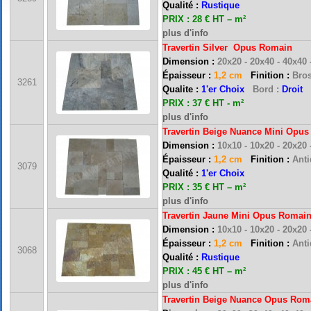
Qualité :
Rustique
PRIX : 28 € HT – m²
plus d'info
Travertin Silver Opus Romain
Dimension :
20x20 - 20x40 - 40x40
Épaisseur :
1,2 cm
Finition :
Bros
3261
Qualite :
1'er Choix
Bord :
Droit
PRIX : 37 € HT - m²
plus d'info
Travertin Beige Nuance Mini Opu
Dimension :
10x10 - 10x20 - 20x20
Épaisseur :
1,2 cm
Finition :
Antiq
3079
Qualité :
1'er Choix
PRIX : 35 € HT – m²
plus d'info
Travertin Jaune Mini Opus Romai
Dimension :
10x10 - 10x20 - 20x20
Épaisseur :
1,2 cm
Finition :
Anti
3068
Qualité :
Rustique
PRIX : 45 € HT – m²
plus d'info
Travertin Beige Nuance Opus Rom